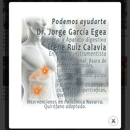
El PSN-PSOE de Tudela
Toquero destaca la
Gigantes y Cabezudos
hace un balance
convivencia y la caída
en Tudela 2026: horarios
positivo de las fiestas,
de los delitos en el
y recorridos en las
destaca el papel de las
balance de las Fiestas
Fiestas de Santa Ana
peñas y plantea los
de Santa Ana 2026
retos para mejorarlas
Fuegos artificiales en
Qué hacer con niños en
La Revolvedera llenará
Tudela 2026: días y
las Fiestas de Tudela
de ambiente festivo las
horarios durante las
2026
calles de Tudela
Fiestas de Santa Ana
durante Santa Ana