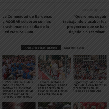
Artículo anterior
Artículo siguiente
La Comunidad de Bardenas
“Queremos seguir
y ASOBAR celebran con los
trabajando y acabar los
trashumantes el día de la
proyectos que se han
Red Natura 2000
dejado sin terminar”
Artículos relacionados
Más del autor
El PSN-PSOE de Tudela
Toquero destaca la
Gigantes y Cabezudos
hace un balance
convivencia y la caída
en Tudela 2026: horarios
positivo de las fiestas,
de los delitos en el
y recorridos en las
destaca el papel de las
balance de las Fiestas
Fiestas de Santa Ana
peñas y plantea los
de Santa Ana 2026
retos para mejorarlas