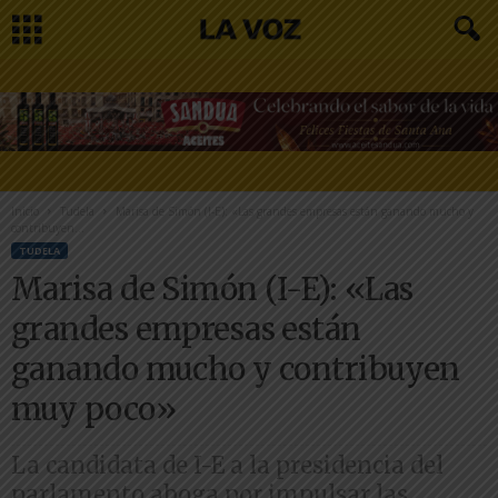
Inicio
Tudela
Marisa de Simón (I-E): «Las grandes empresas están ganando mucho y
contribuyen...
TUDELA
Marisa de Simón (I-E): «Las
grandes empresas están
ganando mucho y contribuyen
muy poco»
La candidata de I-E a la presidencia del
parlamento aboga por impulsar las