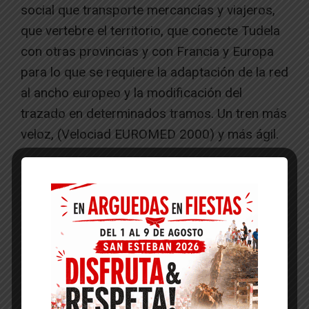
social que transporte mercancías y viajeros,
que vertebre el territorio, que conecte Tudela
con otras provincias y con Francia y Europa
para lo que se requiere la adaptación de la red
al ancho europeo y la modificación del
trazado en determinados tramos. Un tren más
veloz, (Velociad EUROMED 2000) y más ágil.
¿Cuáles son las líneas por las que apuesta
para el futuro desarrollo económico y social
de Navarra en su conjunto?
Igualdad en el acceso al empleo. Queremos
que el Servicio Navarro de Empleo, que ahora
interviene en el 2% de los contratos,