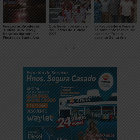
Fuegos artificiales en
Qué hacer con niños en
La Revolvedera llenará
Tudela 2026: días y
las Fiestas de Tudela
de ambiente festivo las
horarios durante las
2026
calles de Tudela
Fiestas de Santa Ana
durante Santa Ana