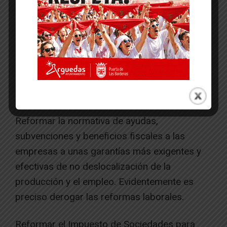
intervenga más en las contrataciones.
Proponemos que las grandes empresas
hagan al menos el 50% de los contratos
través del Servicio Navarro de Empleo. Y para
ello proponemos condicionar las ayudas y
beneficios fiscales a que se contrate a través
del Servicio Navarro de Empleo.
Reformar la normativa de ayudas,
subvenciones y beneficios fiscales a las
empresas a unas garantías más exigentes y
efectivas de no deslocalización de la
producción y el empleo. Evidentemente es
preciso derogar las reformas laborales.
Reformar el Impuesto de Sociedades para