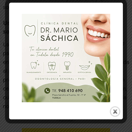
solidaridad y la igualdad en su ADN”.
Un reconocimiento al progreso de la
sociedad navarra y su proyección exterior
La Cruz de Carlos III el Noble fue creada en 1997
para reconocer públicamente a personas y
entidades que han contribuido de forma destacada
al progreso de la sociedad navarra o a su
proyección exterior. Desde entonces, cerca de un
centenar de personas han recibido esta distinción,
cuyo diseño evoca la figura del monarca que le da
nombre.
-- Publicidad --