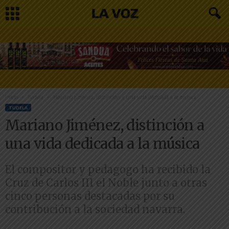
Inicio
Tudela
Mariano Jiménez, distinción a una vida dedicada a la música
TUDELA
Mariano Jiménez, distinción a
una vida dedicada a la música
El compositor y pedagogo ha recibido la
Cruz de Carlos III el Noble junto a otras
cinco personas destacadas por su
contribución a la sociedad navarra.