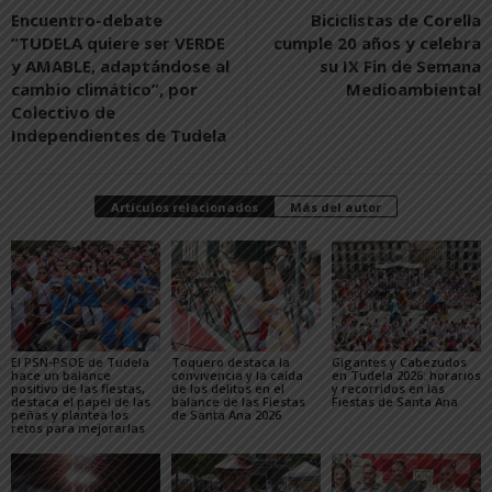
Encuentro-debate
Biciclistas de Corella
“TUDELA quiere ser VERDE
cumple 20 años y celebra
y AMABLE, adaptándose al
su IX Fin de Semana
cambio climático”, por
Medioambiental
Colectivo de
Independientes de Tudela
Artículos relacionados
Más del autor
El PSN-PSOE de Tudela
Toquero destaca la
Gigantes y Cabezudos
hace un balance
convivencia y la caída
en Tudela 2026: horarios
positivo de las fiestas,
de los delitos en el
y recorridos en las
destaca el papel de las
balance de las Fiestas
Fiestas de Santa Ana
peñas y plantea los
de Santa Ana 2026
retos para mejorarlas