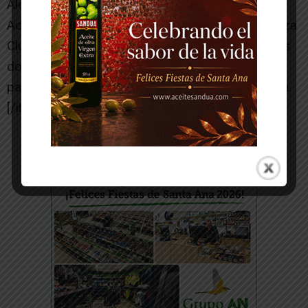
Alejandro Pérez, por 4-5; 1-4. En Semifinales,
Adrián había superado a Borja Vila (Real Zaragoza
Club de Tenis) por 4-0; 4-2. Enhorabuena a estos
dos pequeños tenistas que están dejando el
pabellón ribero muy alto allá por donde compiten.
[/ihc-hide-content]
-- Publicidad --