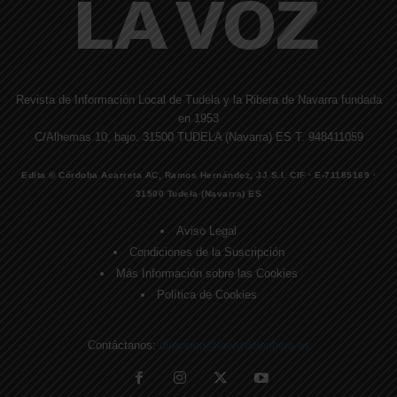
Revista de Información Local de Tudela y la Ribera de Navarra fundada
en 1953
C/Alhemas 10, bajo. 31500 TUDELA (Navarra) ES T. 948411059
Edita © Córdoba Acarreta AC, Ramos Hernández, JJ S.I. CIF · E-71185169 ·
31500 Tudela (Navarra) ES
Aviso Legal
Condiciones de la Suscripción
Más Información sobre las Cookies
Política de Cookies
Contáctanos:
direccion@lavozdelaribera.es