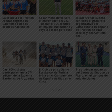
La Escuela del Triatlón
César Monasterio será
El SDR Arenas supera
Arenas regresa de
el entrenador del C.D.
con éxito el gran reto
Calahorra con dos
Tudelano: «Queremos
organizativo del
bronces nacionales
un equipo que ilusione y
Campeonato de España
vaya a por los partidos»
de Triatlón de Edad
Escolar y del XXV Reto
del...
Casi 800 ciclistas
El Club de piragüismo
Tres judocas navarros
participaron en la 27ª
Ebrokayak de Tudela
del Gimnasio Shogun de
edición de la Extreme
brilla en el Campeonato
Fitero, en el campus de
Bardenas de Arguedas
de España de Ríos en el
judo de Llanes
Cinca