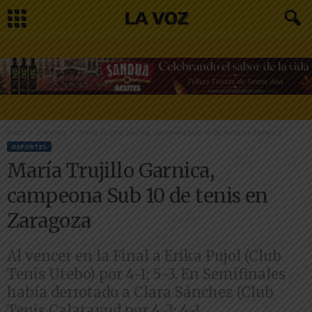
Inicio
Deportes
María Trujillo Garnica, campeona Sub 10 de tenis en Zaragoza
DEPORTES
María Trujillo Garnica,
campeona Sub 10 de tenis en
Zaragoza
Al vencer en la Final a Erika Pujol (Club
Tenis Utebo) por 4-1; 5-3. En Semifinales
había derrotado a Clara Sánchez (Club
Tenis Calatayud por 4-2; 4-1.