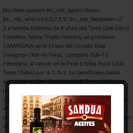
[ihc-hide-content ihc_mb_type=»show»
ihc_mb_who=»4,6,5,7,8,9″ ihc_mb_template=»2″
]La tenista tudelana de 8 años del Tenis Club Cerro
Fontellas, María Trujillo Garnica, se proclamó
CAMPEONA de la I Fase del Circuito Real
Zaragoza Club de Tenis, Categoría Sub-10
Femenina, al vencer en la Final a Erika Pujol (Club
Tenis Utebo) por 4-1; 5-3. En Semifinales había
derrotado a Clara Sánchez (Club Tenis Calatayud
por 4-2; 4-1. En el mismo Torneo, en la misma
Categoría, pero, Masculina, su compañero de Club,
el cirbonero de 9 años, Adrián García Herce, se
proclamó Sub-Campeón tras perder en la Final con
el jugador del Stadium Venecia de Zaragoza,