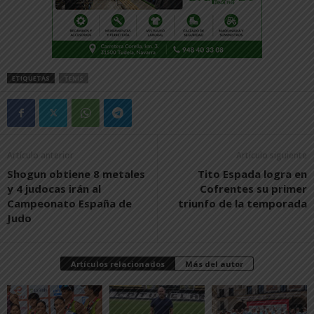
ETIQUETAS
TENIS
Artículo anterior
Artículo siguiente
Shogun obtiene 8 metales
Tito Espada logra en
y 4 judocas irán al
Cofrentes su primer
Campeonato España de
triunfo de la temporada
Judo
Artículos relacionados
Más del autor