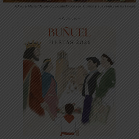
Adrián y María (de blanco) posando con sus Trofeos y sus rivales en las Finales
-- Publicidad --