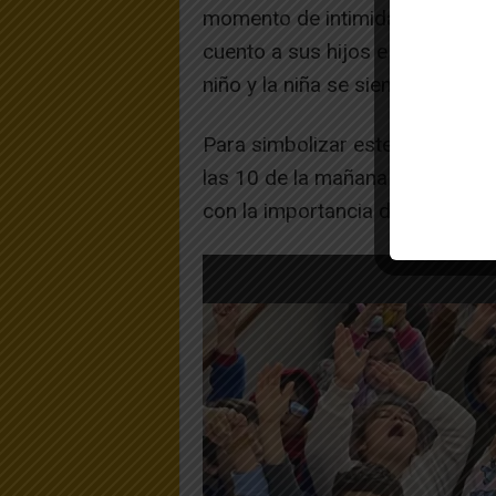
momento de intimidad familiar e
cuento a sus hijos e hijas ante
niño y la niña se sienten prote
Para simbolizar este momento, 
las 10 de la mañana en el pati
con la importancia de la familia.