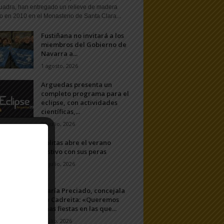
uadra, han entregado un relieve de madera
o en 2010 en el Monasterio de Santa Clara...
Fustiñana no invitará a los
miembros del Gobierno de
Navarra a...
1 agosto, 2026
Arguedas presenta un
completo programa para el
eclipse, con actividades
científicas,...
20 julio, 2026
Ablitas abre el verano
festivo con sus peras
11 julio, 2026
María Preciado, concejala
de Cadreita: «Queremos
unas fiestas en las que...
7 julio, 2026