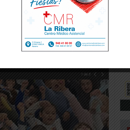
n el que los padres y madres les leen un
s de irse a dormir. Un momento en el que el
gidos, arropados y seguros.
todos los alumnos y alumnas se reunieron a
o para compartir un pequeño acto relacionado
1
de 3