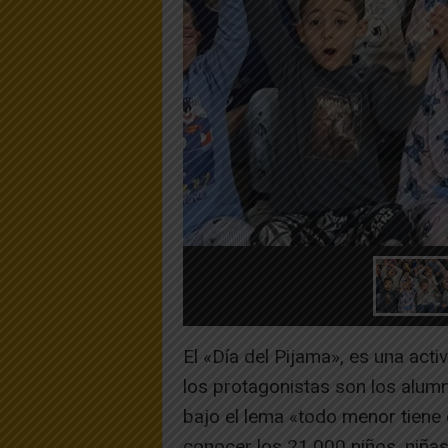
El «Día del Pijama», es una activ
los protagonistas son los alumn
bajo el lema «todo menor tiene 
conocer los 21.000 niños, niña