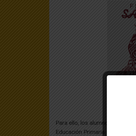
Para ello, los alumnos y alumnas
Educación Primaria acudieron al