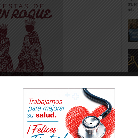
d’Esq
robad
 de 3º de Educación Infantil, 1º, 2º y 3º de
 colegio en pijama, simbolizando el