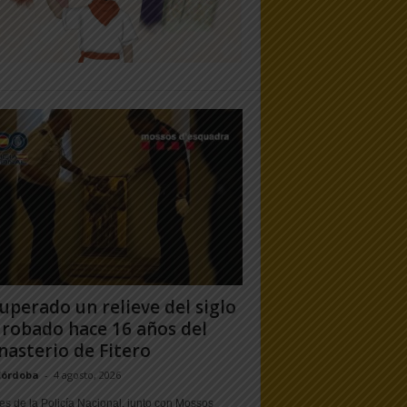
uperado un relieve del siglo
 robado hace 16 años del
asterio de Fitero
Córdoba
-
4 agosto, 2026
s de la Policía Nacional, junto con Mossos