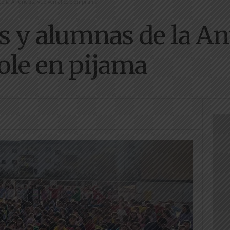
e la Anunciata vuelven al cole en pijama
 y alumnas de la An
ole en pijama