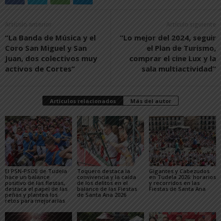
Artículo anterior
Artículo siguiente
“La Banda de Música y el
“Lo mejor del 2024, seguir
Coro San Miguel y San
el Plan de Turismo,
Juan, dos colectivos muy
comprar el cine Lux y la
activos de Cortes”
sala multiactividad”
Artículos relacionados
Más del autor
El PSN-PSOE de Tudela
Toquero destaca la
Gigantes y Cabezudos
hace un balance
convivencia y la caída
en Tudela 2026: horarios
positivo de las fiestas,
de los delitos en el
y recorridos en las
destaca el papel de las
balance de las Fiestas
Fiestas de Santa Ana
peñas y plantea los
de Santa Ana 2026
retos para mejorarlas