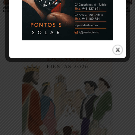
Ablitas abre el verano
María Preciado,
Sendaviva presenta la
festivo con sus peras
concejala de Cadreita:
programación especial
«Queremos unas fiestas
del eclipse total de Sol
en las que todo el
del 12 de agosto
mundo encuentre su
sitio»