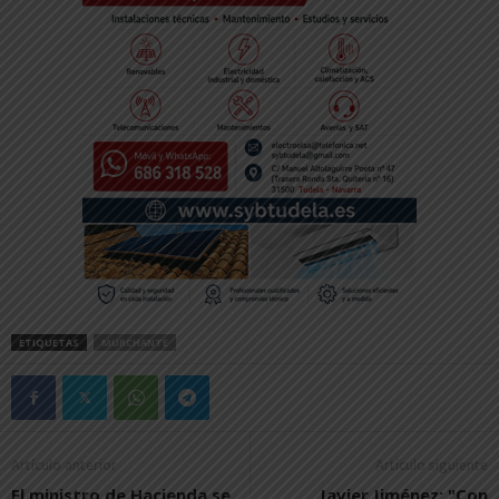
ETIQUETAS
MURCHANTE
Artículo anterior
Artículo siguiente
El ministro de Hacienda se
Javier Jiménez: "Con