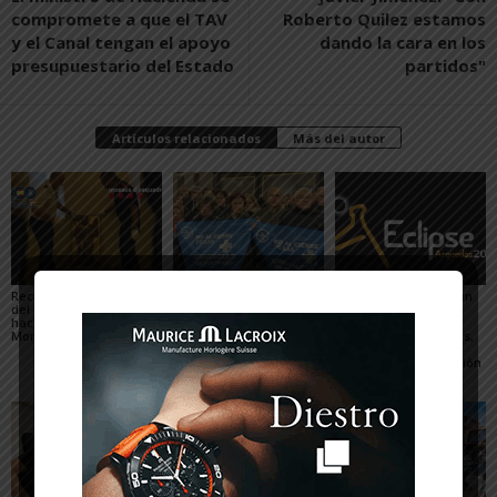
compromete a que el TAV
Roberto Quilez estamos
y el Canal tengan el apoyo
dando la cara en los
presupuestario del Estado
partidos"
Artículos relacionados
Más del autor
Recuperado un relieve
Fustiñana no invitará a
Arguedas presenta un
del siglo XVI robado
los miembros del
completo programa
hace 16 años del
Gobierno de Navarra a
para el eclipse, con
Monasterio de Fitero
los actos oficiales de
actividades científicas,
sus fiestas por el cierre
visitas guiadas,
de las Urgencias
concierto y observación
de las Perseidas