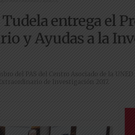
a el Premio Extraordinario y Ayudas a la...
Tudela entrega el P
rio y Ayudas a la In
bro del PAS del Centro Asociado de la UNED 
xtraordinario de Investigación 2017.