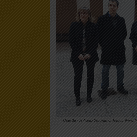
Maite San de Acedo Baquedano; Joaquín Pérez Mar