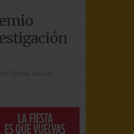
remio
vestigación
en Tudela, ha sido