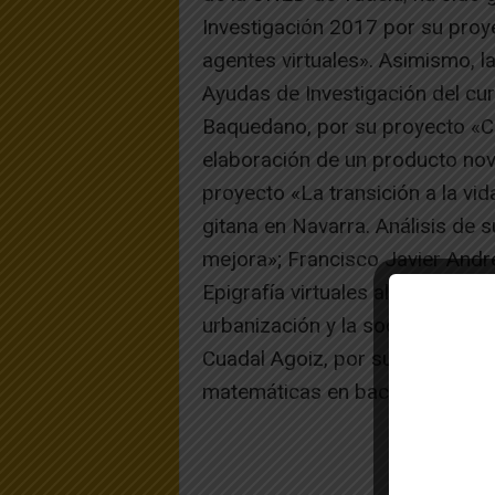
Investigación 2017 por su proye
agentes virtuales». Asimismo, 
Ayudas de Investigación del cu
Baquedano, por su proyecto «Cóm
elaboración de un producto nov
proyecto «La transición a la vi
gitana en Navarra. Análisis de 
mejora»; Francisco Javier Andr
Epigrafía virtuales al servicio 
urbanización y la sociedad rom
Cuadal Agoiz, por su proyecto «
matemáticas en bachillerato. Im