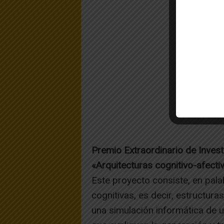
Premio Extraordinario de Inves
«Arquitecturas cognitivo-afectiv
Este proyecto consiste, en pala
cognitivas, es decir, estructu
una simulación informática de 