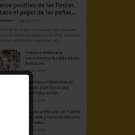
ance positivo de las fiestas,
taca el papel de las peñas...
Córdoba
-
1 agosto, 2026
N-PSOE de Tudela ha realizado una valoración
va de las fiestas de Santa Ana de 2026, marcadas
a gran participación ciudadana, un...
Toquero destaca la
convivencia y la caída de los
delitos en...
31 julio, 2026
Gigantes y Cabezudos en
Tudela 2026: horarios y
recorridos en las...
25 julio, 2026
Fuegos artificiales en Tudela
2026: días y horarios durante
las Fiestas...
24 julio, 2026