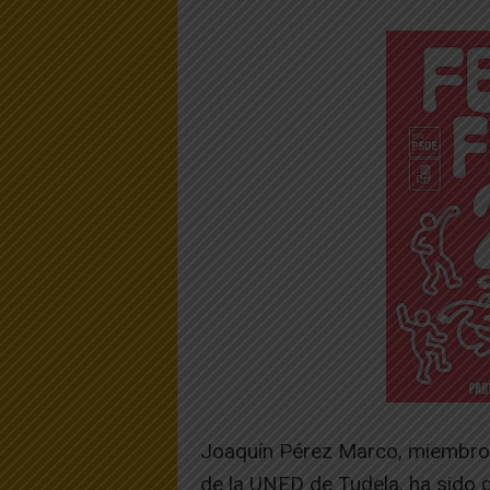
Joaquín Pérez Marco, miembro d
de la UNED de Tudela, ha sido 