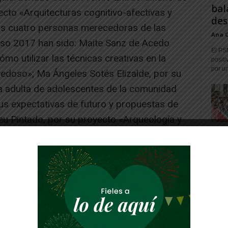
bal
cto «Arquitecturas cognitivo-afectivas y
des
las cuatro personas merecedoras de las
Ana 
rso 2017 han sido: Maite Sanz de Acedo
El PS
o utilizar las técnicas creativas en la
positi
por un
edoso»; Ma Ángeles Sotés Elizalde, por su
da adulta de adolescentes de la comunidad
sus expectativas de futuro y propuestas de
eu Pintado, por su proyecto «Arqueología y
de la investigación sobre el proceso de
ana en territorio de Vascones» y Ángel
Errores frecuentes en el aprendizaje de las
plicaciones para los estudios universitarios».