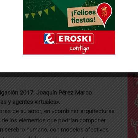
tigación 2017: Joaquín Pérez Marco
as y agentes virtuales».
bras de su autor, en «combinar arquitecturas
ras de los elementos que podrían componer
un cerebro humano, con modelos afectivos