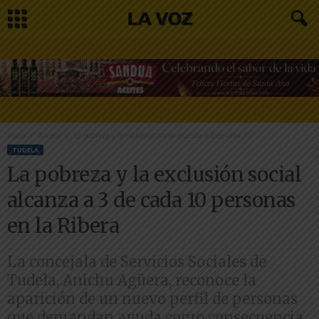
Inicio
Tudela
La pobreza y la exclusión social alcanza a 3 de cada 10...
TUDELA
La pobreza y la exclusión social
alcanza a 3 de cada 10 personas
en la Ribera
La concejala de Servicios Sociales de
Tudela, Anichu Agüera, reconoce la
aparición de un nuevo perfil de personas
que demandan ayuda como consecuencia