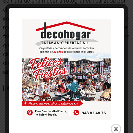
Se trata de una muestra fotográfica realizada por
el fotoperiodista Unai Beroiz que plasma en sus
imágenes la realidad que vivimos en Navarra y que
muestra los obstáculos a los que tienen que hacer
frente muchas personas, vecinos y vecinas con los
que conviviamos, con el propósito de que la
ciudadanía visibilice las desigualdades y
discriminaciones que se producen a nuestro
alrededor.
[/ihc-hide-content]