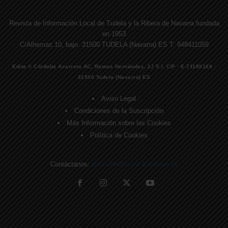
Revista de Información Local de Tudela y la Ribera de Navarra fundada
en 1953
C/Alhemas 10, bajo. 31500 TUDELA (Navarra) ES T. 948411059
Edita © Córdoba Acarreta AC, Ramos Hernández, JJ S.I. CIF · E-71185169 ·
31500 Tudela (Navarra) ES
Aviso Legal
Condiciones de la Suscripción
Más Información sobre las Cookies
Política de Cookies
Contáctanos:
direccion@lavozdelaribera.es