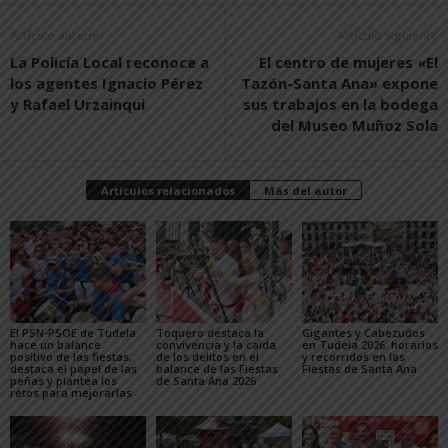
Artículo anterior
Artículo siguiente
La Policía Local reconoce a
El centro de mujeres «El
los agentes Ignacio Pérez
Tazón-Santa Ana» expone
y Rafael Urzainqui
sus trabajos en la bodega
del Museo Muñoz Sola
Artículos relacionados
Más del autor
El PSN-PSOE de Tudela
Toquero destaca la
Gigantes y Cabezudos
hace un balance
convivencia y la caída
en Tudela 2026: horarios
positivo de las fiestas,
de los delitos en el
y recorridos en las
destaca el papel de las
balance de las Fiestas
Fiestas de Santa Ana
peñas y plantea los
de Santa Ana 2026
retos para mejorarlas