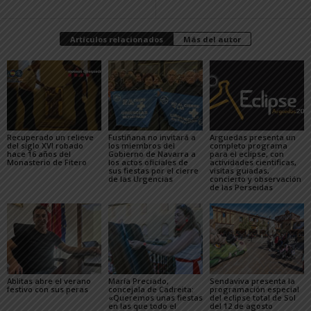
Artículos relacionados
Más del autor
Recuperado un relieve
Fustiñana no invitará a
Arguedas presenta un
del siglo XVI robado
los miembros del
completo programa
hace 16 años del
Gobierno de Navarra a
para el eclipse, con
Monasterio de Fitero
los actos oficiales de
actividades científicas,
sus fiestas por el cierre
visitas guiadas,
de las Urgencias
concierto y observación
de las Perseidas
Ablitas abre el verano
María Preciado,
Sendaviva presenta la
festivo con sus peras
concejala de Cadreita:
programación especial
«Queremos unas fiestas
del eclipse total de Sol
en las que todo el
del 12 de agosto