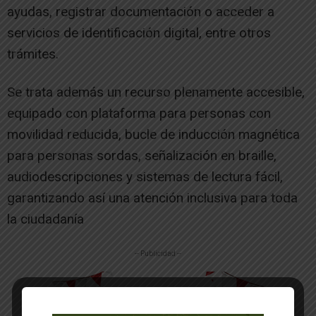
ayudas, registrar documentación o acceder a
servicios de identificación digital, entre otros
trámites.
Se trata además un recurso plenamente accesible,
equipado con plataforma para personas con
movilidad reducida, bucle de inducción magnética
para personas sordas, señalización en braille,
audiodescripciones y sistemas de lectura fácil,
garantizando así una atención inclusiva para toda
la ciudadanía
-- Publicidad --