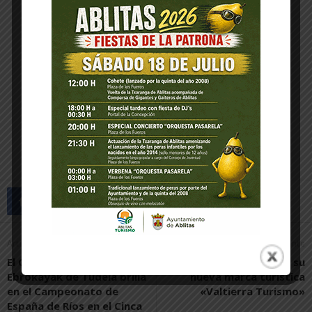
Artículo anterior
Artículo siguiente
El Club de piragüismo
Valtierra presenta su
Ebrokayak de Tudela brilla
nueva marca turística
en el Campeonato de
«Valtierra Turismo»
España de Ríos en el Cinca