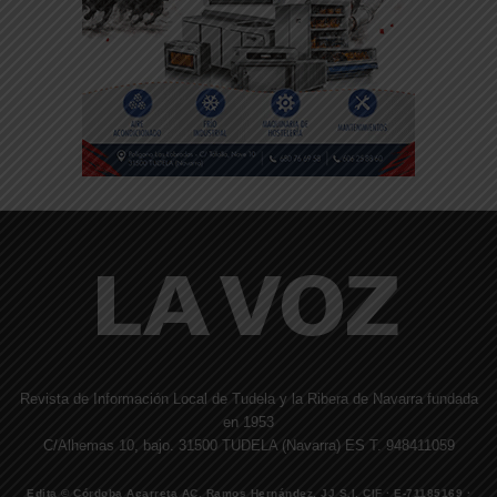
Revista de Información Local de Tudela y la Ribera de Navarra fundada
en 1953
C/Alhemas 10, bajo. 31500 TUDELA (Navarra) ES T. 948411059
Edita © Córdoba Acarreta AC, Ramos Hernández, JJ S.I. CIF · E-71185169 ·