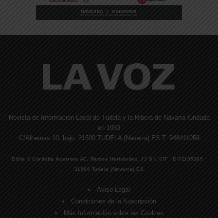
Revista de Información Local de Tudela y la Ribera de Navarra fundada
en 1953
C/Alhemas 10, bajo. 31500 TUDELA (Navarra) ES T. 948411059
Edita © Córdoba Acarreta AC, Ramos Hernández, JJ S.I. CIF · E-71185169 ·
31500 Tudela (Navarra) ES
Aviso Legal
Condiciones de la Suscripción
Más Información sobre las Cookies