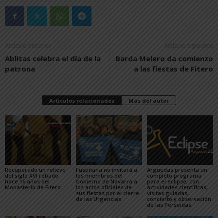
Artículo anterior
Artículo siguiente
Ablitas celebra el día de la
Barda Melero da comienzo
patrona
a las fiestas de Fitero
Artículos relacionados
Más del autor
Recuperado un relieve
Fustiñana no invitará a
Arguedas presenta un
del siglo XVI robado
los miembros del
completo programa
hace 16 años del
Gobierno de Navarra a
para el eclipse, con
Monasterio de Fitero
los actos oficiales de
actividades científicas,
sus fiestas por el cierre
visitas guiadas,
de las Urgencias
concierto y observación
de las Perseidas