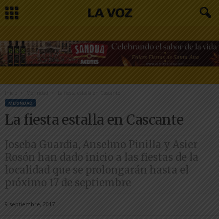
Inicio
Merindad
La fiesta estalla en Cascante
MERINDAD
La fiesta estalla en Cascante
Joseba Guardia, Anselmo Pinilla y Asier
Rosón han dado inicio a las fiestas de la
localidad que se prolongarán hasta el
próximo 17 de septiembre
9 septiembre, 2017