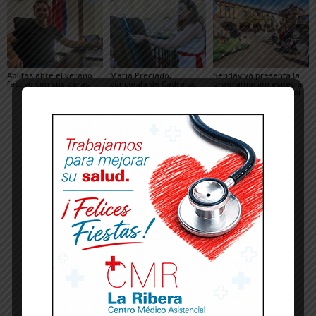
Ablitas abre el verano
María Preciado,
Sendaviva presenta la
festivo con sus peras
concejala de Cadreita:
programación especial
«Queremos unas fiestas
del eclipse total de Sol
en las que todo el
del 12 de agosto
mundo encuentre su
sitio»