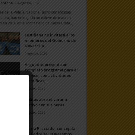
Córdoba
-
4 agosto, 2026
s de la Policía Nacional, junto con Mossos
uadra, han entregado un relieve de madera
o en 2010 en el Monasterio de Santa Clara...
Fustiñana no invitará a los
miembros del Gobierno de
Navarra a...
1 agosto, 2026
Arguedas presenta un
completo programa para el
eclipse, con actividades
científicas,...
20 julio, 2026
Ablitas abre el verano
festivo con sus peras
11 julio, 2026
María Preciado, concejala
de Cadreita: «Queremos