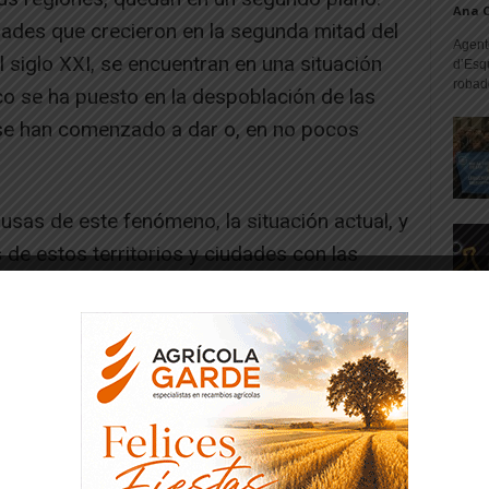
Ana 
udades que crecieron en la segunda mitad del
Agente
l siglo XXI, se encuentran en una situación
d’Esq
robad
co se ha puesto en la despoblación de las
 se han comenzado a dar o, en no pocos
usas de este fenómeno, la situación actual, y
 de estos territorios y ciudades con las
ollando, fundamentalmente, desde la última
-- Publicidad --