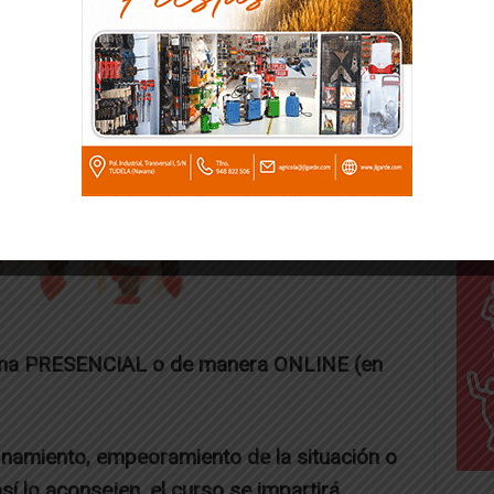
orma PRESENCIAL o de manera ONLINE (en
amiento, empeoramiento de la situación o
sí lo aconsejen, el curso se impartirá