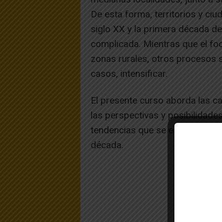
De esta forma, territorios y ci
siglo XX y la primera década de
complicada. Mientras que el fo
zonas rurales, otros procesos
casos, intensificar.
El presente curso aborda las ca
las perspectivas y posibilidades
tendencias que se están desarr
década.