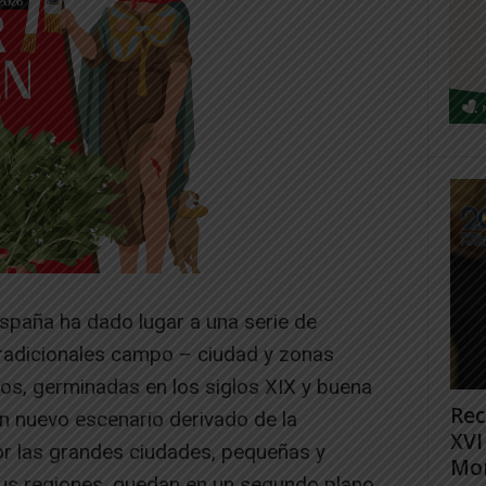
 España ha dado lugar a una serie de
tradicionales campo – ciudad y zonas
rios, germinadas en los siglos XIX y buena
Rec
n nuevo escenario derivado de la
XVI
or las grandes ciudades, pequeñas y
Mon
sus regiones, quedan en un segundo plano.