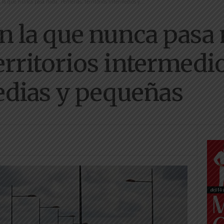
la que nunca pasa nada. Periferias, territorios intermedios y...
n la que nunca pasa 
territorios intermedi
edias y pequeñas