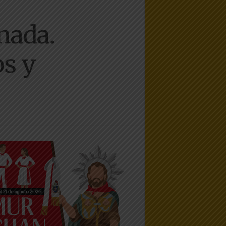
nada.
os y