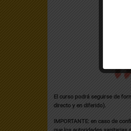
El curso podrá seguirse de f
directo y en diferido).
IMPORTANTE: en caso de confin
que los autoridades sanitarias a