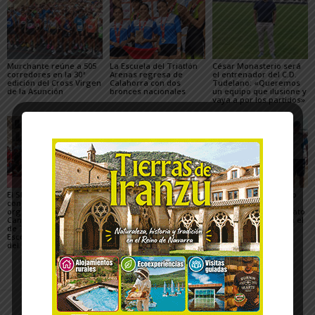
Murchante reúne a 505
La Escuela del Triatlón
César Monasterio será
corredores en la 30ª
Arenas regresa de
el entrenador del C.D.
edición del Cross Virgen
Calahorra con dos
Tudelano: «Queremos
de la Asunción
bronces nacionales
un equipo que ilusione y
vaya a por los partidos»
El SDR Arenas supera
Casi 800 ciclistas
El Club de piragüismo
con éxito el gran reto
participaron en la 27ª
Ebrokayak de Tudela
organizativo del
edición de la Extreme
brilla en el Campeonato
Campeonato de España
Bardenas de Arguedas
de España de Ríos en el
de Triatlón de Edad
Cinca
Escolar y del XXV Reto
del...