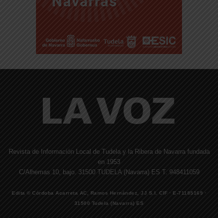
Revista de Información Local de Tudela y la Ribera de Navarra fundada
en 1953
C/Alhemas 10, bajo. 31500 TUDELA (Navarra) ES T. 948411059
Edita © Córdoba Acarreta AC, Ramos Hernández, JJ S.I. CIF · E-71185169 ·
31500 Tudela (Navarra) ES