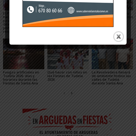
El PSN-PSOE de Tudela
Toquero destaca la
Gigantes y Cabezudos
hace un balance
convivencia y la caída
en Tudela 2026: horarios
positivo de las fiestas,
de los delitos en el
y recorridos en las
destaca el papel de las
balance de las Fiestas
Fiestas de Santa Ana
peñas y plantea los
de Santa Ana 2026
retos para mejorarlas
Fuegos artificiales en
Qué hacer con niños en
La Revolvedera llenará
Tudela 2026: días y
las Fiestas de Tudela
de ambiente festivo las
horarios durante las
2026
calles de Tudela
Fiestas de Santa Ana
durante Santa Ana