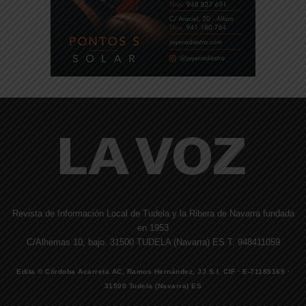
Revista de Información Local de Tudela y la Ribera de Navarra fundada
en 1953
C/Alhemas 10, bajo. 31500 TUDELA (Navarra) ES T. 948411059
Edita © Córdoba Acarreta AC, Ramos Hernández, JJ S.I. CIF · E-71185169 ·
31500 Tudela (Navarra) ES