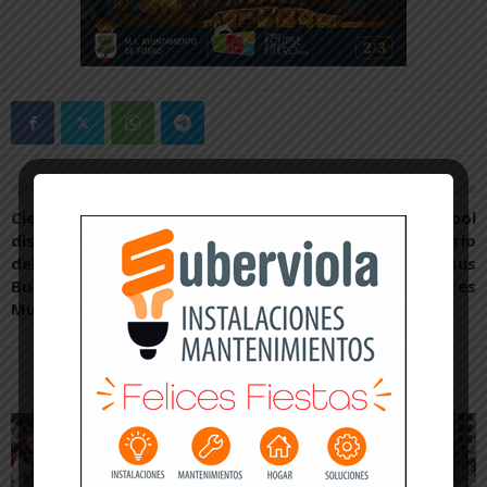
Artículo anterior
Artículo siguiente
Cientos de riberos
La Escuela Ribera de Fútbol
disfrutaron de las fiestas
celebra su 25 aniversario
del Santo Cristo de la
homenajeando a sus
Buena Siembra de
fundadores
Murchante
Artículos relacionados
Más del autor