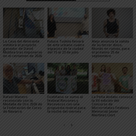
La Casa del Almirante
Futura Tudela llenará
Alejo anuncia la salida
exhibirá el proyecto
de arte urbano cuatro
de su tercer disco,
ganador de David
espacios de la ciudad
Mundo en ruinas, para
Mutiloa tras imponerse
del 15 al 23 de julio
el próximo 25 de
en el certamen de 2026
septiembre
Rafael Manero
Fustiñana se suma al
La Peña Andatu convoca
reconocido con la
festival Rincones y
la XV edición del
Medalla de Oro 2026 de
Recovecos con una
Concurso de
la Federación de Coros
propuesta teatral para
Microrrelatos Festivos
de Navarra
la noche del viernes
Memorial Javier
Martínez Llort