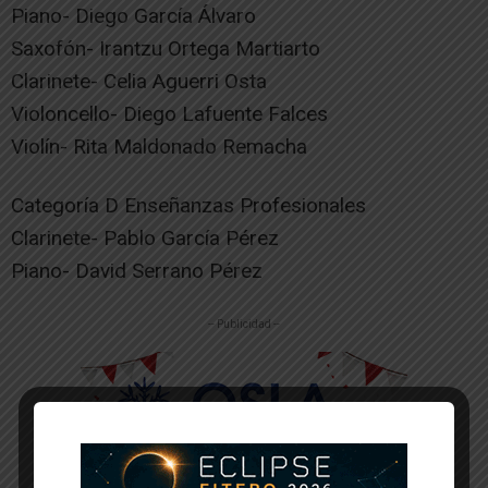
Piano- Diego García Álvaro
Saxofón- Irantzu Ortega Martiarto
Clarinete- Celia Aguerri Osta
Violoncello- Diego Lafuente Falces
Violín- Rita Maldonado Remacha
Categoría D Enseñanzas Profesionales
Clarinete- Pablo García Pérez
Piano- David Serrano Pérez
-- Publicidad --