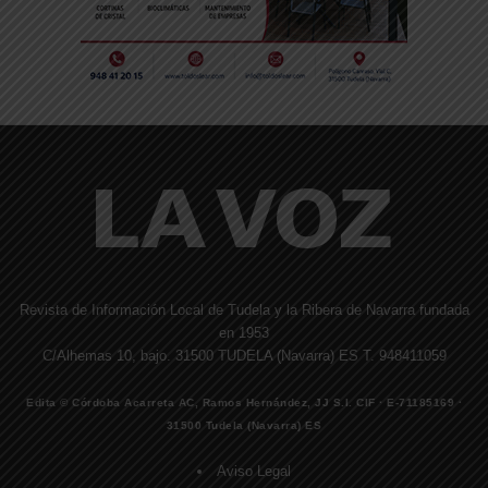
Revista de Información Local de Tudela y la Ribera de Navarra fundada
en 1953
C/Alhemas 10, bajo. 31500 TUDELA (Navarra) ES T. 948411059
Edita © Córdoba Acarreta AC, Ramos Hernández, JJ S.I. CIF · E-71185169 ·
31500 Tudela (Navarra) ES
Aviso Legal