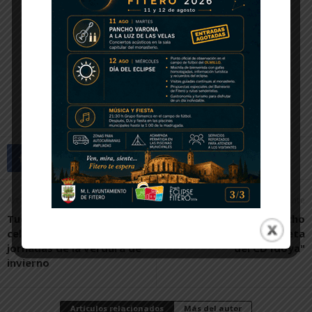
Artículo anterior
Artículo siguiente
Tudela comienza la
Ignacio Sola:"Añoro mucho
celebración de las
volver a vestir la camiseta
jornadas de la verdura de
del CD Idoya"
invierno
Artículos relacionados
Más del autor