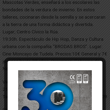
Mascotas Verdes, enseñará a los escolares las
bondades de la verdura de invierno. En estos
talleres, cocinaran desde la semilla y se acercaran
a la tierra de una forma didáctica y divertida.
Lugar; Centro Cívico la Rúa.
19:30h. Espectáculo de Hip Hop, Danza y Cultura
urbana con la compañía “BRODAS BROS”. Lugar:
Cine Moncayo de Tudela. Precios:10€ General y 7€
jóvenes hasta 30 años. Organizan: Gobierno de
Navarra y Ayuntamiento de Tudela
Viernes, 2 de diciembre
21.30h. Cenas en Sociedades Gastronómicas:
Tafureria, Pocico. Para reservas Tlfno: 607444809
Sábado, 3 de diciembre