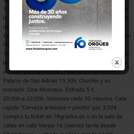
1 l.30h. Visita los palacios de Tudela. Salida desde
la Oficina de Turismo. Precio: 2 €. Se visita Palacio
del Marqués de Huarte, Palacio del Almirante y
Palacio de San Adrián 13.00h. Concierto del Orfeón
Pamplonés. Teatro Gaztambide. Entrada libre.
16.30h. Visita los palacios de Tudela. Salida desde
la Oficina de Turismo. Precio: 2 €. Se visita Palacio
del Marqués de Huarte, Palacio del Almirante y
Palacio de San Adrián 19.30h. Chuchín y su
mariachi. Cine Moncayo. Entrada 5 €.
20:00h a 22:00h. Sesiones cada 30 minutos. Cata
rápida “Cerveza artesana + pincho” por 3,50€.
Compra tu ticket en 18grados.es o en la sala de
catas en calle Verjas 16 (viernes tarde desde