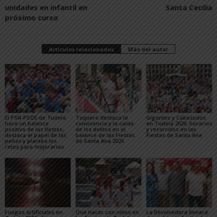
unidades en infantil en
Santa Cecilia
próximo curso
Artículos relacionados
Más del autor
El PSN-PSOE de Tudela
Toquero destaca la
Gigantes y Cabezudos
hace un balance
convivencia y la caída
en Tudela 2026: horarios
positivo de las fiestas,
de los delitos en el
y recorridos en las
destaca el papel de las
balance de las Fiestas
Fiestas de Santa Ana
peñas y plantea los
de Santa Ana 2026
retos para mejorarlas
Fuegos artificiales en
Qué hacer con niños en
La Revolvedera llenará