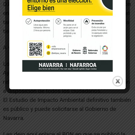
D.I.A.? ¿Acaso no es cierto que cualquier actuación
en la zona va a suponer un duro golpe a un hábitat
tan frágil y, por tanto a la supervivencia en nuestra
tierra de dichas aves?
A ver si alguien las responde.
Los informes urbanísticos emitidos por el
Ayuntamiento de Cabanillas a que se hace
referencia constituyen información pública y están
a disposición de todos los ciudadanos.
El Estudio de Impacto Ambiental definitivo también
es público y puede solicitarse al Gobierno de
Navarra.
Les dejo aquí enlace al BON en que se publicó la