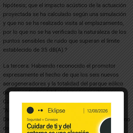
hipótesis; que el impacto acústico de la actuación
proyectada se ha calculado según una simulación
y que no se ha realizado visita al emplazamiento,
por lo que no se ha verificado la naturaleza de los
puntos sensibles de ruido que superan el límite
establecido de 35 dB(A).?
La tercera: Habiendo reconocido el promotor
expresamente el hecho de que los seis nuevos
aerogeneradores y la totalidad del parque eólico
de sitúan dentro del Área Interés para la
Conservación de las Aves Esteparias de Navarra
“AICAENA Monte de Cabanillas”. ¿Por qué la
Dirección General de Medio Ambiente del Gobierno
de Navarra no hace ninguna mención a ello en la