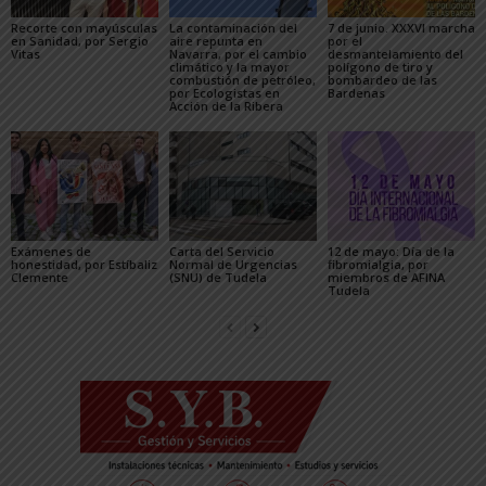
Recorte con mayúsculas
La contaminación del
7 de junio. XXXVI marcha
en Sanidad, por Sergio
aire repunta en
por el
Vitas
Navarra, por el cambio
desmantelamiento del
climático y la mayor
polígono de tiro y
combustión de petróleo,
bombardeo de las
por Ecologistas en
Bardenas
Acción de la Ribera
Exámenes de
Carta del Servicio
12 de mayo: Día de la
honestidad, por Estíbaliz
Normal de Urgencias
fibromialgia, por
Clemente
(SNU) de Tudela
miembros de AFINA
Tudela