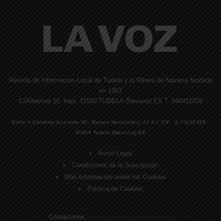
Revista de Información Local de Tudela y la Ribera de Navarra fundada
en 1953
C/Alhemas 10, bajo. 31500 TUDELA (Navarra) ES T. 948411059
Edita © Córdoba Acarreta AC, Ramos Hernández, JJ S.I. CIF · E-71185169 ·
31500 Tudela (Navarra) ES
Aviso Legal
Condiciones de la Suscripción
Más Información sobre las Cookies
Política de Cookies
Contáctanos:
direccion@lavozdelaribera.es