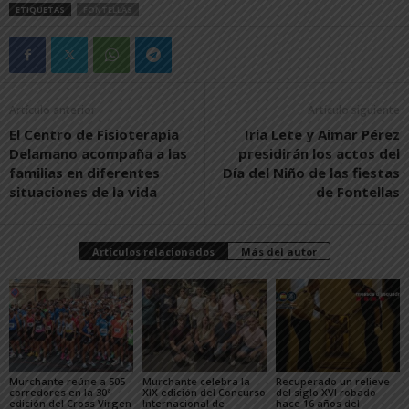
ETIQUETAS
FONTELLAS
Artículo anterior
Artículo siguiente
El Centro de Fisioterapia
Iria Lete y Aimar Pérez
Delamano acompaña a las
presidirán los actos del
familias en diferentes
Día del Niño de las fiestas
situaciones de la vida
de Fontellas
Artículos relacionados
Más del autor
Murchante reúne a 505
Murchante celebra la
Recuperado un relieve
corredores en la 30ª
XIX edición del Concurso
del siglo XVI robado
edición del Cross Virgen
Internacional de
hace 16 años del