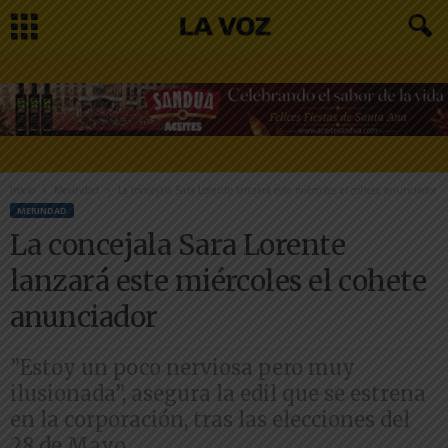
Inicio
Merindad
La concejala Sara Lorente lanzará este miércoles el cohete anunciador
MERINDAD
La concejala Sara Lorente
lanzará este miércoles el cohete
anunciador
”Estoy un poco nerviosa pero muy
ilusionada”, asegura la edil que se estrena
en la corporación, tras las elecciones del
28 de Mayo