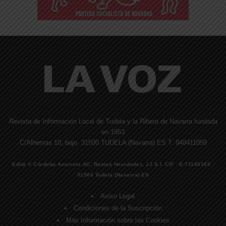
Revista de Información Local de Tudela y la Ribera de Navarra fundada
en 1953
C/Alhemas 10, bajo. 31500 TUDELA (Navarra) ES T. 948411059
Edita © Córdoba Acarreta AC, Ramos Hernández, JJ S.I. CIF · E-71185169 ·
31500 Tudela (Navarra) ES
Aviso Legal
Condiciones de la Suscripción
Más Información sobre las Cookies