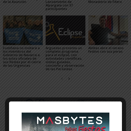
de la Asunción
Lanzamiento de
Monasterio de Fitero
Alpargata con 57
participantes
Fustiñana no invitará a
Arguedas presenta un
Ablitas abre el verano
los miembros del
completo programa
festivo con sus peras
Gobierno de Navarra a
para el eclipse, con
los actos oficiales de
actividades científicas,
sus fiestas por el cierre
visitas guiadas,
de las Urgencias
concierto y observación
de las Perseidas