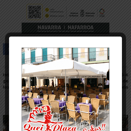
Artículo anterior
Artículo siguiente
Intervención paisajística y
El Aspil-Jumpers vence 3-6
gestión patrimonial desde
y se lleva tres puntazos de
los ODS y la Agenda 2030
Burela
Artículos relacionados
Más del autor