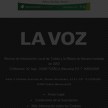
Revista de Información Local de Tudela y la Ribera de Navarra fundada
en 1953
C/Alhemas 10, bajo. 31500 TUDELA (Navarra) ES T. 948411059
Edita © Córdoba Acarreta AC, Ramos Hernández, JJ S.I. CIF · E-71185169 ·
31500 Tudela (Navarra) ES
Aviso Legal
Condiciones de la Suscripción
Más Información sobre las Cookies