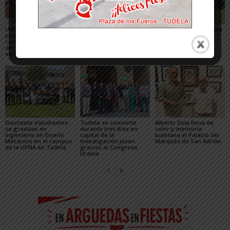
UNED Tudela abre su
UNED Tudela exhibe las
La pamplonesa Ariadna
período de matrícula
mejores obras del XX
Puertas conquista
con la principal novedad
Certamen de Pintura al
Urania 2026
del grado de Ingeniería
Aire Libre de
en Inteligencia Artificial
Monteagudo
Diecisiete estudiantes
Tudela se convierte
Alberto Sola llena de
se gradúan en
durante tres días en
color y memoria
Ingeniería en Diseño
capital de la
tudelana el Palacio del
Mecánico en el campus
investigación joven
Marqués de San Adrián
de la UPNA en Tudela
gracias al Congreso
Urania