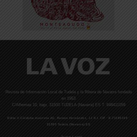
Revista de Información Local de Tudela y la Ribera de Navarra fundada
en 1953
C/Alhemas 10, bajo. 31500 TUDELA (Navarra) ES T. 948411059
Edita © Córdoba Acarreta AC, Ramos Hernández, JJ S.I. CIF · E-71185169 ·
31500 Tudela (Navarra) ES