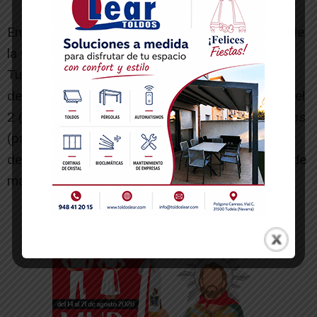
En cuanto a los niveles de certificación que expide
la Cátedra de Calidad de la UNED “Ciudad de
Tudela”, pueden ser tres (de menos a más): nivel
de Carta de Servicios; nivel 1 (Implantación) y nivel
2 (Consolidación) con una vigencia de cuatro años
(para los Centros Asociados certificados a partir
del 1 de febrero de 2018), sujeta a una revisión de
mantenimiento a mitad de este periodo.
-- Publicidad --