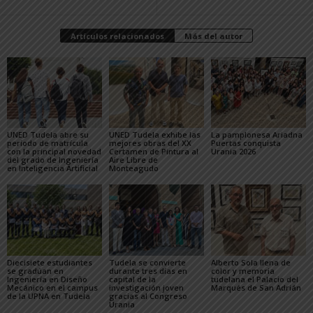
Artículos relacionados
Más del autor
UNED Tudela abre su
UNED Tudela exhibe las
La pamplonesa Ariadna
período de matrícula
mejores obras del XX
Puertas conquista
con la principal novedad
Certamen de Pintura al
Urania 2026
del grado de Ingeniería
Aire Libre de
en Inteligencia Artificial
Monteagudo
Diecisiete estudiantes
Tudela se convierte
Alberto Sola llena de
se gradúan en
durante tres días en
color y memoria
Ingeniería en Diseño
capital de la
tudelana el Palacio del
Mecánico en el campus
investigación joven
Marqués de San Adrián
de la UPNA en Tudela
gracias al Congreso
Urania