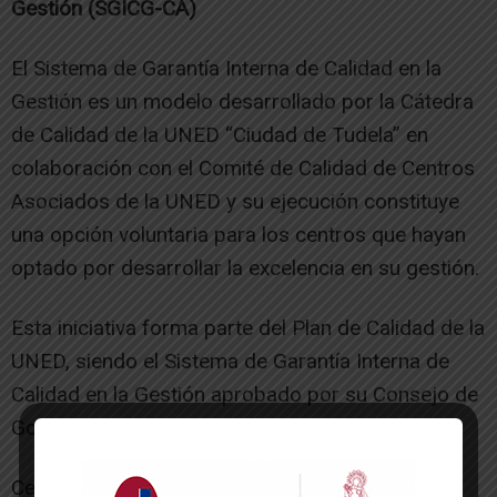
Gestión (SGICG-CA)
El Sistema de Garantía Interna de Calidad en la
Gestión es un modelo desarrollado por la Cátedra
de Calidad de la UNED “Ciudad de Tudela” en
colaboración con el Comité de Calidad de Centros
Asociados de la UNED y su ejecución constituye
una opción voluntaria para los centros que hayan
optado por desarrollar la excelencia en su gestión.
Esta iniciativa forma parte del Plan de Calidad de la
UNED, siendo el Sistema de Garantía Interna de
Calidad en la Gestión aprobado por su Consejo de
Gobierno.
Certificación del sistema