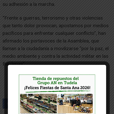
su adhesión a la marcha.
“Frente a guerras, terrorismo y otras violencias
que tanto dolor provocan, apostamos por medios
pacíficos para enfrentar cualquier conflicto”, han
afirmado los portavoces de la Asamblea, que
llaman a la ciudadanía a movilizarse “por la paz, el
medio ambiente y contra la actividad militar en las
Bardenas”.
-- Publicidad --