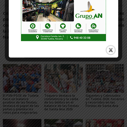
Artículo anterior
Artículo siguiente
Corella aprueba las bases
La AP-15 sufrirá cortes
para facilitar la
durante mayo en las
concentración parcelaria y
inmediaciones de Tudela
la llegada del Canal de
Navarra
Artículos relacionados
Más del autor
El PSN-PSOE de Tudela
Toquero destaca la
Gigantes y Cabezudos
hace un balance
convivencia y la caída
en Tudela 2026: horarios
positivo de las fiestas,
de los delitos en el
y recorridos en las
destaca el papel de las
balance de las Fiestas
Fiestas de Santa Ana
peñas y plantea los
de Santa Ana 2026
retos para mejorarlas