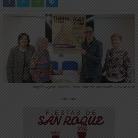
Begoña Aguirre, Milabros Rubio, Eduardo Navascués y Ana Mª Ruiz
-- Publicidad --