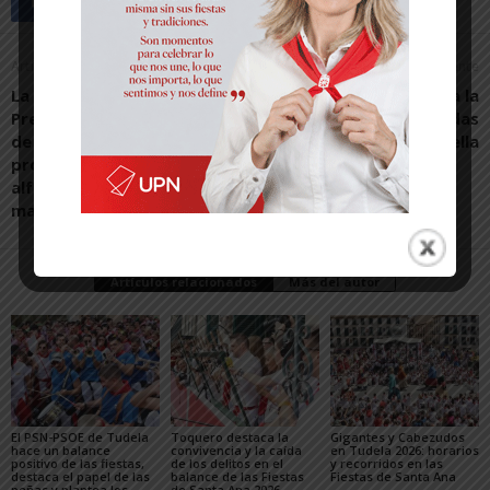
Artículo anterior
Artículo siguiente
La UNED de Tudela gana el
Acuerdo para la
Premio del Consejo Social
regeneración de viviendas
de la UNED por su
en Corella
proyecto de
alfabetización digital para
mayores
Artículos relacionados
Más del autor
El PSN-PSOE de Tudela
Toquero destaca la
Gigantes y Cabezudos
hace un balance
convivencia y la caída
en Tudela 2026: horarios
positivo de las fiestas,
de los delitos en el
y recorridos en las
destaca el papel de las
balance de las Fiestas
Fiestas de Santa Ana
peñas y plantea los
de Santa Ana 2026