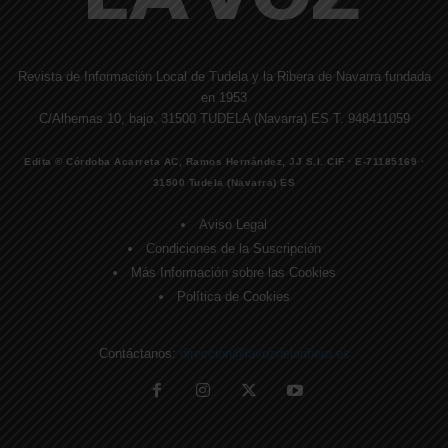
Revista de Información Local de Tudela y la Ribera de Navarra fundada
en 1953
C/Alhemas 10, bajo. 31500 TUDELA (Navarra) ES T. 948411059
Edita © Córdoba Acarreta AC, Ramos Hernández, JJ S.I. CIF · E-71185169 ·
31500 Tudela (Navarra) ES
Aviso Legal
Condiciones de la Suscripción
Más Información sobre las Cookies
Política de Cookies
Contáctanos:
direccion@lavozdelaribera.es