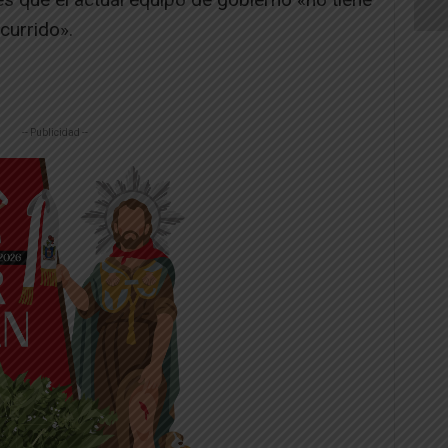
currido».
-- Publicidad --