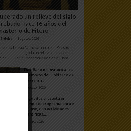
uperado un relieve del siglo
 robado hace 16 años del
asterio de Fitero
Córdoba
-
4 agosto, 2026
s de la Policía Nacional, junto con Mossos
uadra, han entregado un relieve de madera
o en 2010 en el Monasterio de Santa Clara...
Fustiñana no invitará a los
miembros del Gobierno de
Navarra a...
1 agosto, 2026
Arguedas presenta un
completo programa para el
eclipse, con actividades
científicas,...
20 julio, 2026