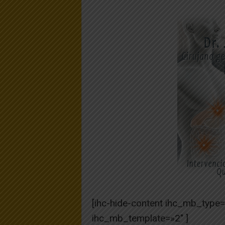
[ihc-hide-content ihc_mb_type
ihc_mb_template=»2″ ]