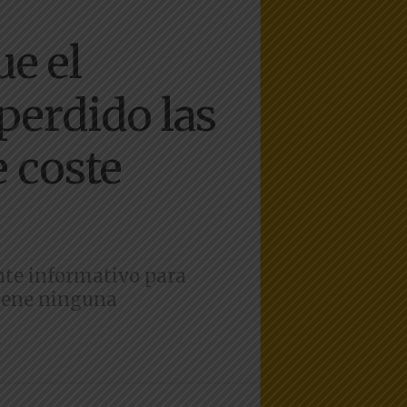
e el
perdido las
e coste
ente informativo para
tiene ninguna