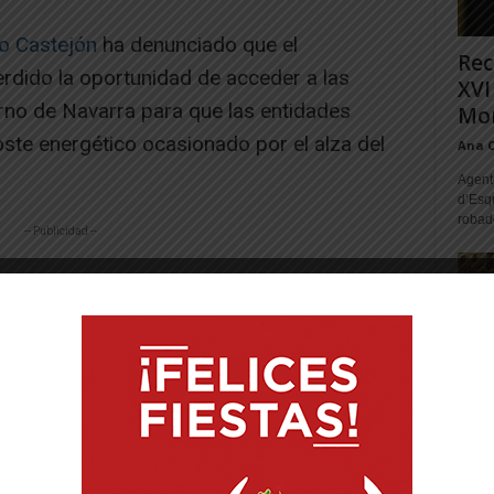
o Castejón
ha denunciado que el
Rec
rdido la oportunidad de acceder a las
XVI
rno de Navarra para que las entidades
Mon
oste energético ocasionado por el alza del
Ana 
Agente
d’Esq
robad
-- Publicidad --