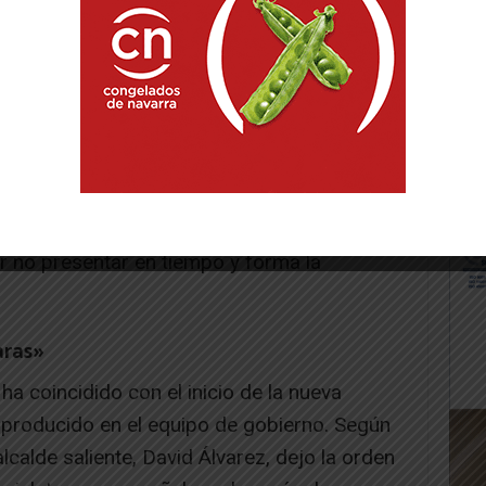
ya perdido la ocasión de optar a una
tre los 80.000 y los 100.000 euros y todo
or no presentar en tiempo y forma la
aras»
a coincidido con el inicio de la nueva
ha producido en el equipo de gobierno. Según
alcalde saliente, David Álvarez, dejo la orden