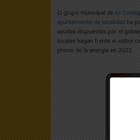
El grupo municipal de
IU-Contig
ayuntamiento de localidad
ha pe
ayudas dispuestas por el gobie
locales hagan frente al sobre c
precio de la energía en 2022.