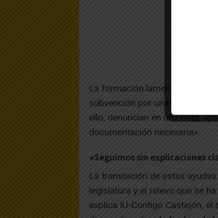
La formación lamenta que se ha
subvención por unas cuantía en
ello, denuncian en una nota, «p
documentación necesaria».
«Seguimos sin explicaciones cl
La tramitación de estas ayudas h
legislatura y el relevo que se 
explica IU-Contigo Castejón, el 