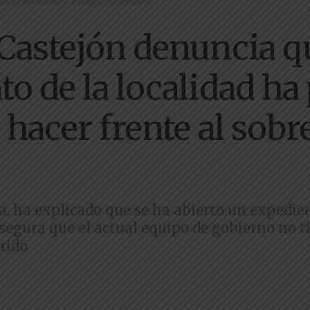
el ayuntamiento de la localidad ha perdido las...
Castejón denuncia qu
o de la localidad ha 
hacer frente al sobr
a, ha explicado que se ha abierto un expedi
segura que el actual equipo de gobierno no 
rido