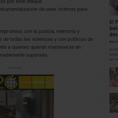
as por este ataque.
strumentalización de unas víctimas para
El 
bal
ompromiso con la justicia, memoria y
des
 de todas las violencias y con políticas de
Ana 
rente a quienes quieren mantenerse en
El PS
unadamente superado.
positi
por un
-- Publicidad --