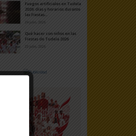
Fuegos artificiales en Tudela
2026: días y horarios durante
las Fiestas...
24 julio, 2026
Qué hacer con niños en las
Fiestas de Tudela 2026
23 julio, 2026