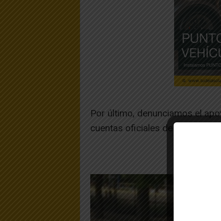
Por último, denunciamos el apo
cuentas oficiales de Navarra S