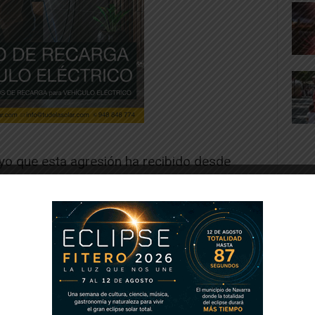
yo que esta agresión ha recibido desde
uma.
EH Bildu Ribera