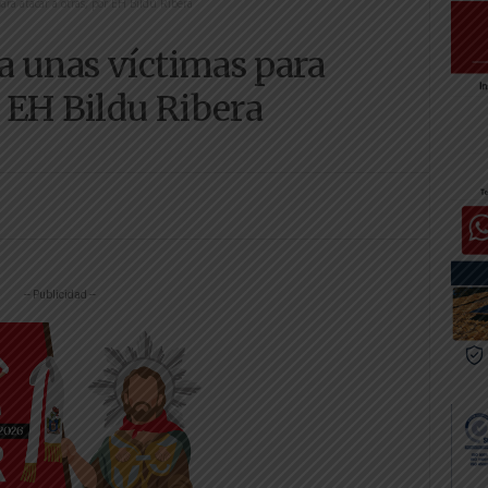
ara atacar a otras, por EH Bildu Ribera
a unas víctimas para
r EH Bildu Ribera
-- Publicidad --