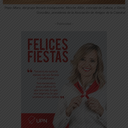
Pepe Alfaro, del grupo literario traslapuente; Merche Añón, concejal de Cultura, y Gloria
González, presidenta de la Asociación de Amigos de la Catedral
-- Publicidad --