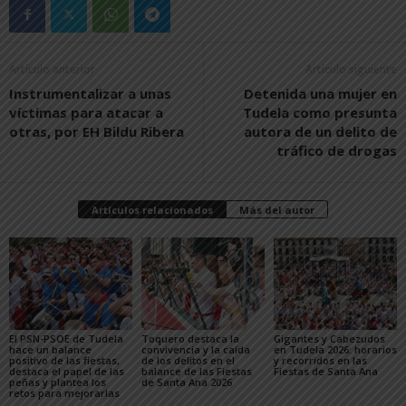
Artículo anterior
Artículo siguiente
Instrumentalizar a unas
Detenida una mujer en
víctimas para atacar a
Tudela como presunta
otras, por EH Bildu Ribera
autora de un delito de
tráfico de drogas
Artículos relacionados
Más del autor
El PSN-PSOE de Tudela
Toquero destaca la
Gigantes y Cabezudos
hace un balance
convivencia y la caída
en Tudela 2026: horarios
positivo de las fiestas,
de los delitos en el
y recorridos en las
destaca el papel de las
balance de las Fiestas
Fiestas de Santa Ana
peñas y plantea los
de Santa Ana 2026
retos para mejorarlas