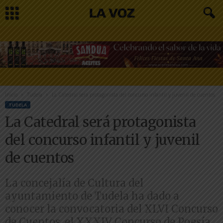
Inicio
Tudela
La Catedral será protagonista del concurso infantil y juvenil de cuentos
TUDELA
La Catedral será protagonista
del concurso infantil y juvenil
de cuentos
La concejalía de Cultura del
ayuntamiento de Tudela ha dado a
conocer la convocatoria del XLVI Concurso
de Cuentos, el XXXIV Concurso de Poesía