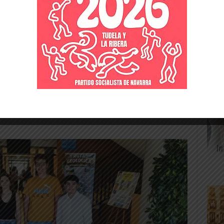
ria.
 Ebro (13,703), y una de las mejores de toda
pondido a la joven María Campo Campo, una
atrícula de honor al cerrar su trayectoria en
n el reto de cursar el Bachillerato de