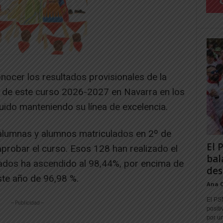
onocer los resultados provisionales de la
 de este curso 2026-2027 en Navarra en los
ido manteniendo su línea de excelencia.
alumnas y alumnos matriculados en 2º de
El 
aprobar el curso. Esos 128 han realizado el
bal
ados ha ascendido al 98,44%, por encima de
des
ste año de 96,98 %.
Ana 
El PS
-- Publicidad --
positi
por un