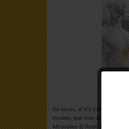
De hecho, el IES Valle del Ebro 
modelo, que más estudiantes ha 
Miravalles-El Redín (160) y el I