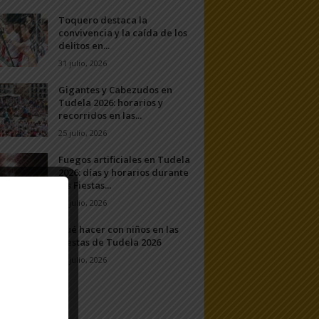
Toquero destaca la
convivencia y la caída de los
delitos en...
31 julio, 2026
Gigantes y Cabezudos en
Tudela 2026: horarios y
recorridos en las...
25 julio, 2026
Fuegos artificiales en Tudela
2026: días y horarios durante
las Fiestas...
24 julio, 2026
Qué hacer con niños en las
Fiestas de Tudela 2026
23 julio, 2026