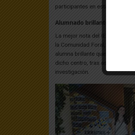
participantes en esta convocato
Alumnado brillante
La mejor nota del IES Valle del
la Comunidad Foral, ha corres
alumna brillante que ya obtuvo m
dicho centro, tras asumir tambié
investigación.