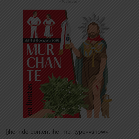
-- Publicidad --
[ihc-hide-content ihc_mb_type=»show»