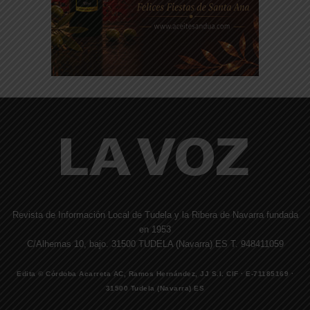
Revista de Información Local de Tudela y la Ribera de Navarra fundada
en 1953
C/Alhemas 10, bajo. 31500 TUDELA (Navarra) ES T. 948411059
Edita © Córdoba Acarreta AC, Ramos Hernández, JJ S.I. CIF · E-71185169 ·
31500 Tudela (Navarra) ES