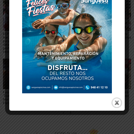
El PSN-PSOE de Tudela
Toquero destaca la
Gigantes y Cabezudos
hace un balance
convivencia y la caída
en Tudela 2026: horarios
positivo de las fiestas,
de los delitos en el
y recorridos en las
destaca el papel de las
balance de las Fiestas
Fiestas de Santa Ana
peñas y plantea los
de Santa Ana 2026
retos para mejorarlas
Fuegos artificiales en
Qué hacer con niños en
La Revolvedera llenará
Tudela 2026: días y
las Fiestas de Tudela
de ambiente festivo las
horarios durante las
2026
calles de Tudela
Fiestas de Santa Ana
durante Santa Ana