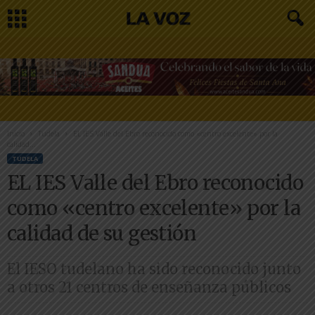
Inicio
Tudela
EL IES Valle del Ebro reconocido como «centro excelente» por la
calidad...
TUDELA
EL IES Valle del Ebro reconocido
como «centro excelente» por la
calidad de su gestión
El IESO tudelano ha sido reconocido junto
a otros 21 centros de enseñanza públicos