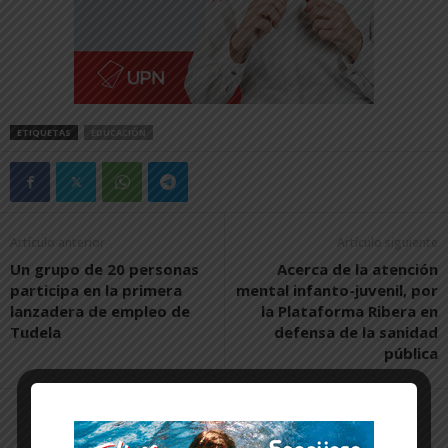
ETIQUETAS
EDUCACIÓN
Artículo anterior
Artículo siguiente
Un grupo de 20 personas
Acerca de la atención
participa en la primera
mental infanto-juvenil, por
lanzadera de empleo de
la Plataforma Ribera en
Tudela
defensa de la sanidad
pública
Artículos relacionados
Más del autor