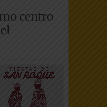
como centro
del