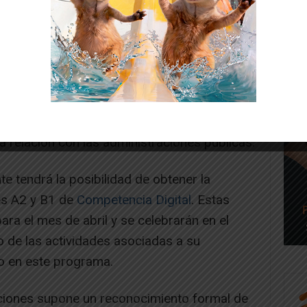
ma de identificación digital que permite
nistrativos de forma telemática, como la
 Bono Cultural Joven o la consulta de la
a relación con las administraciones públicas.
e tendrá la posibilidad de obtener la
les A2 y B1 de
Competencia Digital
. Estas
ara el mes de abril y se celebrarán en el
ro de las actividades asociadas a su
to en este programa.
ciones supone un reconocimiento formal de