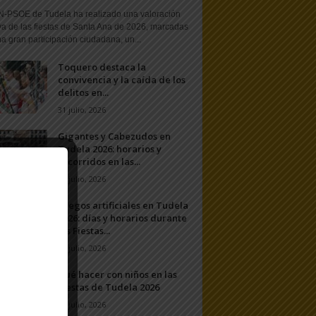
N-PSOE de Tudela ha realizado una valoración
va de las fiestas de Santa Ana de 2026, marcadas
a gran participación ciudadana, un...
Toquero destaca la
convivencia y la caída de los
delitos en...
31 julio, 2026
Gigantes y Cabezudos en
Tudela 2026: horarios y
recorridos en las...
25 julio, 2026
Fuegos artificiales en Tudela
2026: días y horarios durante
las Fiestas...
24 julio, 2026
Qué hacer con niños en las
Fiestas de Tudela 2026
23 julio, 2026