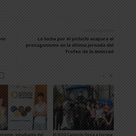
Artículo siguiente
por
La lucha por el pichichi acapara el
protagonismo en la última jornada del
Trofeo de la Amistad
Lorente, estudiante del
El IESO Castejón llega a Europa