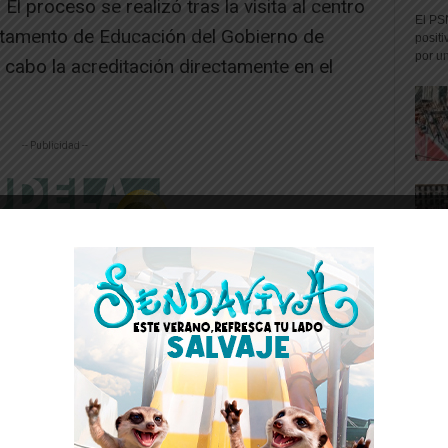
 proceso se realizó tras la visita al centro
El PS
rtamento de Educación del Gobierno de
positi
por un
a cabo la acreditación directamente en el
-- Publicidad --