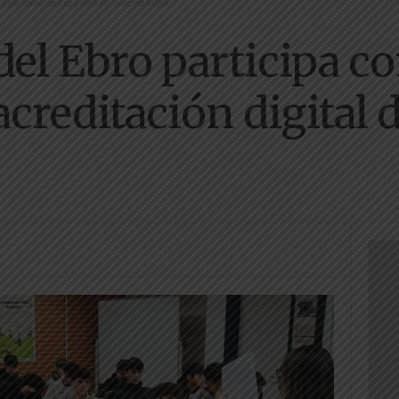
icipa como centro piloto en la acreditación...
 del Ebro participa 
acreditación digital 