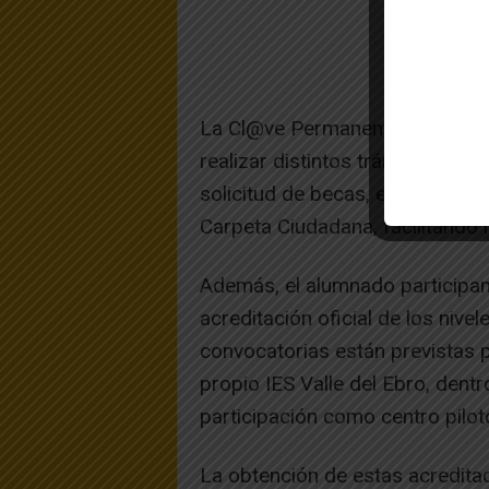
La Cl@ve Permanente es un siste
realizar distintos trámites admi
solicitud de becas, el acceso al
Carpeta Ciudadana, facilitando l
Además, el alumnado participant
acreditación oficial de los nive
convocatorias están previstas p
propio IES Valle del Ebro, dent
participación como centro pilo
La obtención de estas acredita