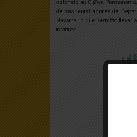
obtenido su Cl@ve Permanente. El
de tres registradores del Depa
Navarra, lo que permitió llevar 
instituto.