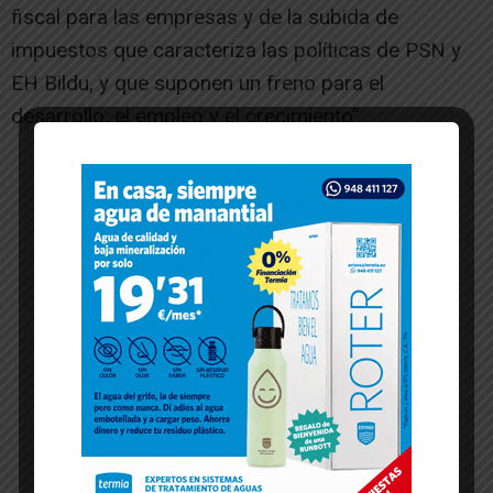
fiscal para las empresas y de la subida de
impuestos que caracteriza las políticas de PSN y
EH Bildu, y que suponen un freno para el
desarrollo, el empleo y el crecimiento”.
-- Publicidad --