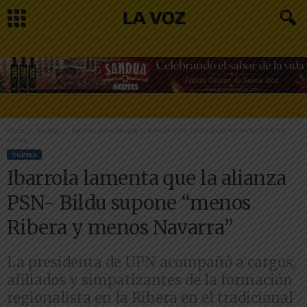
Inicio
Tudela
Ibarrola lamenta que la alianza PSN- Bildu supone “menos Ribera y
menos...
TUDELA
Ibarrola lamenta que la alianza
PSN- Bildu supone “menos
Ribera y menos Navarra”
La presidenta de UPN acompañó a cargos,
afiliados y simpatizantes de la formación
regionalista en la Ribera en el tradicional