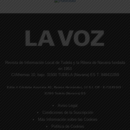
Revista de Información Local de Tudela y la Ribera de Navarra fundada
en 1953
C/Alhemas 10, bajo. 31500 TUDELA (Navarra) ES T. 948411059
Edita © Córdoba Acarreta AC, Ramos Hernández, JJ S.I. CIF · E-71185169 ·
31500 Tudela (Navarra) ES
Aviso Legal
Condiciones de la Suscripción
Más Información sobre las Cookies
Política de Cookies