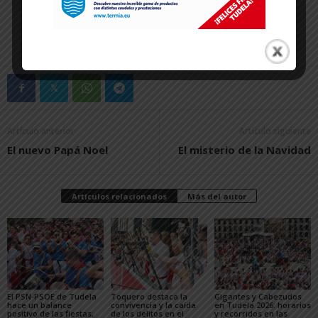
Artículo anterior
Artículo siguiente
El nuevo Papá Noel
El misterio de la Navidad
Artículos relacionados
Más del autor
El PSN-PSOE de Tudela
Toquero destaca la
Gigantes y Cabezudos
hace un balance
convivencia y la caída
en Tudela 2026: horarios
positivo de las fiestas,
de los delitos en el
y recorridos en las