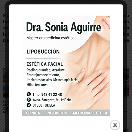
Artículo anterior
Artículo siguiente
5 oros, 2 platas y 3
La IGP Alcachofa de Tudela
bronces para los alevines
celebra el 25º aniversario
del Judo Ribera Navarra en
de la obtención de la
la fase final de los Juegos
Indicación Geográfica
Deportivos de Navarra
Protegida
Artículos relacionados
Más del autor
La Escuela del Triatlón
César Monasterio será
El SDR Arenas supera
Arenas regresa de
el entrenador del C.D.
con éxito el gran reto
Calahorra con dos
Tudelano: «Queremos
organizativo del
bronces nacionales
un equipo que ilusione y
Campeonato de España
vaya a por los partidos»
de Triatlón de Edad
Escolar y del XXV Reto
del...