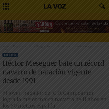
Inicio
Deportes
Héctor Meseguer bate un récord navarro de natación vigente desde
1991
DEPORTES
Héctor Meseguer bate un récord
navarro de natación vigente
desde 1991
El joven nadador del C.D. Campoamor
logra la mejor marca navarra de 11 años en
los 50 metros espalda