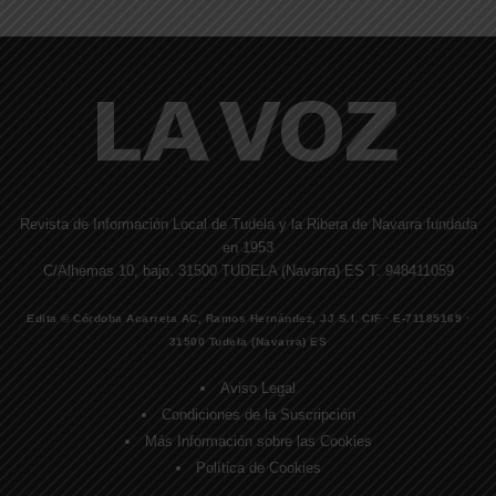
Revista de Información Local de Tudela y la Ribera de Navarra fundada
en 1953
C/Alhemas 10, bajo. 31500 TUDELA (Navarra) ES T. 948411059
Edita © Córdoba Acarreta AC, Ramos Hernández, JJ S.I. CIF · E-71185169 ·
31500 Tudela (Navarra) ES
Aviso Legal
Condiciones de la Suscripción
Más Información sobre las Cookies
Política de Cookies