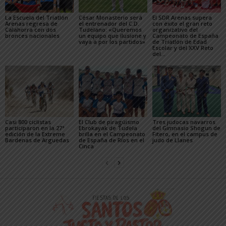
La Escuela del Triatlón
César Monasterio será
El SDR Arenas supera
Arenas regresa de
el entrenador del C.D.
con éxito el gran reto
Calahorra con dos
Tudelano: «Queremos
organizativo del
bronces nacionales
un equipo que ilusione y
Campeonato de España
vaya a por los partidos»
de Triatlón de Edad
Escolar y del XXV Reto
del...
Casi 800 ciclistas
El Club de piragüismo
Tres judocas navarros
participaron en la 27ª
Ebrokayak de Tudela
del Gimnasio Shogun de
edición de la Extreme
brilla en el Campeonato
Fitero, en el campus de
Bardenas de Arguedas
de España de Ríos en el
judo de Llanes
Cinca