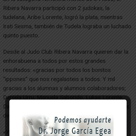
Ribera Navarra participó con 2 judokas, la
tudelana, Aribe Lorente, logró la plata, mientras
Irati Sesma, también de Tudela lograba un luchado
quinto puesto.
Desde al Judo Club Ribera Navarra quieren dar la
enhorabuena a todos por estos grandes
resultados: «gracias por todos los bonitos
“ippones” que nos regalasteis a todos. Y mil
gracias a los alumnas y alumnos colaboradores;
Daniela Urru, Manuela Saborido, Lukas Lorente,
Dasha Mulyk y Adriana Viela, y a los entrenadores
del Club; Alfredo Viela y Maika Burgaleta».
«Y por supuesto, agradecer también la labor de