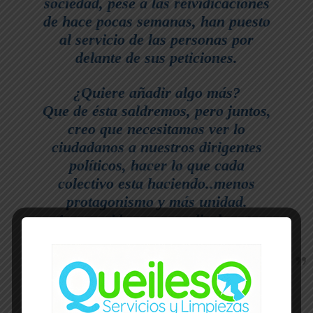
sociedad, pese a las reividicaciones
de hace pocas semanas, han puesto
al servicio de las personas por
delante de sus peticiones.
¿Quiere añadir algo más?
Que de ésta saldremos, pero juntos,
creo que necesitamos ver lo
ciudadanos a nuestros dirigentes
políticos, hacer lo que cada
colectivo esta haciendo..menos
protagonismo y más unidad.
Aportar ideas para salir de esta
cuanto antes.
-- Publicidad --