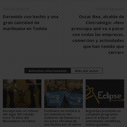
Artículo anterior
Artículo siguiente
Detenido con hachis y una
Oscar Bea, alcalde de
gran cantidad de
Cintruénigo: «Nos
marihuana en Tudela
preocupa qué va a pasar
con todas las empresas,
comercios y actividades
que han tenido que
cerrar»
Artículos relacionados
Más del autor
Recuperado un relieve
Fustiñana no invitará a
Arguedas presenta un
del siglo XVI robado
los miembros del
completo programa
hace 16 años del
Gobierno de Navarra a
para el eclipse, con
Monasterio de Fitero
los actos oficiales de
actividades científicas,
sus fiestas por el cierre
visitas guiadas,