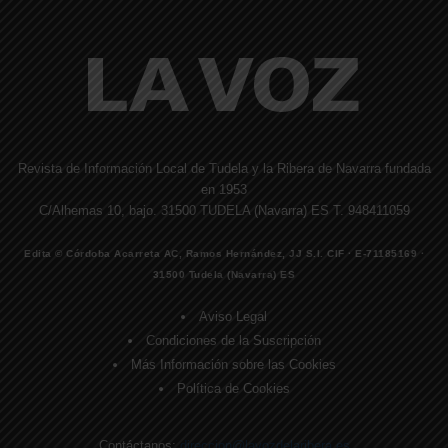
Revista de Información Local de Tudela y la Ribera de Navarra fundada
en 1953
C/Alhemas 10, bajo. 31500 TUDELA (Navarra) ES T. 948411059
Edita © Córdoba Acarreta AC, Ramos Hernández, JJ S.I. CIF · E-71185169 ·
31500 Tudela (Navarra) ES
Aviso Legal
Condiciones de la Suscripción
Más Información sobre las Cookies
Política de Cookies
Contáctanos:
direccion@lavozdelaribera.es