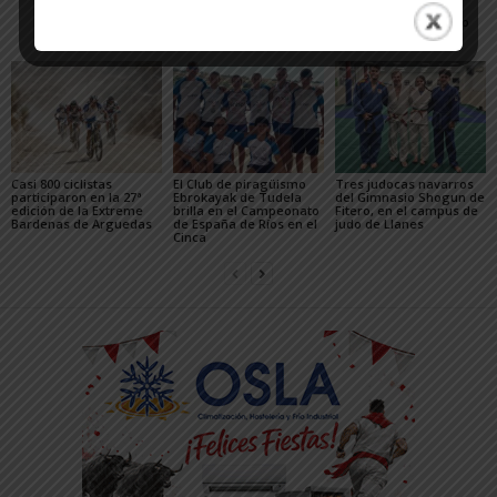
vaya a por los partidos»
de Triatlón de Edad
Escolar y del XXV Reto
del...
Casi 800 ciclistas
El Club de piragüismo
Tres judocas navarros
participaron en la 27ª
Ebrokayak de Tudela
del Gimnasio Shogun de
edición de la Extreme
brilla en el Campeonato
Fitero, en el campus de
Bardenas de Arguedas
de España de Ríos en el
judo de Llanes
Cinca