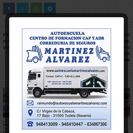
Artículo anterior
Artículo siguiente
Fitero vive unas Navidades
Víctor Rodríguez, del
marcadas por la tradición
“Consentidos” de Tudela,
y la implicación vecinal
ganador de la primera
edición de la Navarra
Cocktail Week
Artículos relacionados
Más del autor
La Escuela del Triatlón
César Monasterio será
El SDR Arenas supera
Arenas regresa de
el entrenador del C.D.
con éxito el gran reto
Calahorra con dos
Tudelano: «Queremos
organizativo del
bronces nacionales
un equipo que ilusione y
Campeonato de España