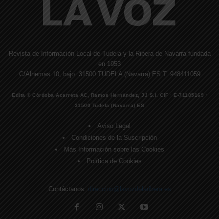
Revista de Información Local de Tudela y la Ribera de Navarra fundada
en 1953
C/Alhemas 10, bajo. 31500 TUDELA (Navarra) ES T. 948411059
Edita © Córdoba Acarreta AC, Ramos Hernández, JJ S.I. CIF · E-71185169 ·
31500 Tudela (Navarra) ES
Aviso Legal
Condiciones de la Suscripción
Más Información sobre las Cookies
Política de Cookies
Contáctanos:
direccion@lavozdelaribera.es