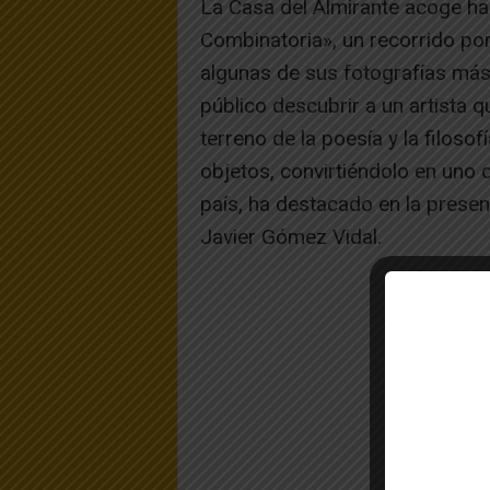
La Casa del Almirante acoge ha
Combinatoria», un recorrido po
algunas de sus fotografías más 
público descubrir a un artista 
terreno de la poesía y la filosof
objetos, convirtiéndolo en uno
país, ha destacado en la presen
Javier Gómez Vidal.