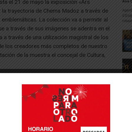
sta el 21 de mayo la exposición «Ars
Ana 
r la trayectoria de Chema Madoz a través de
Agente
d’Esq
emblemáticas. La colección va a permitir al
robad
que a través de sus imágenes se adentra en el
ía a través de una utilización magistral de los
 de los creadores más completos de nuestro
tación de la muestra el concejal de Cultura,
-- Publicidad --