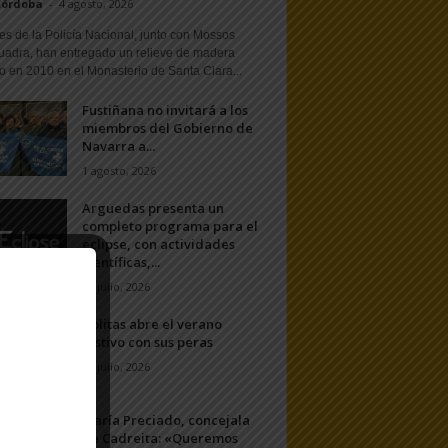
Córdoba
-
4 agosto, 2026
s de la Policía Nacional, junto con Mossos
uadra, han entregado un relieve de madera
o en 2010 en el Monasterio de Santa Clara...
Fustiñana no invitará a los
miembros del Gobierno de
Navarra a...
1 agosto, 2026
Arguedas presenta un
completo programa para el
eclipse, con actividades
científicas,...
20 julio, 2026
Ablitas abre el verano
festivo con sus peras
11 julio, 2026
María Preciado, concejala
de Cadreita: «Queremos