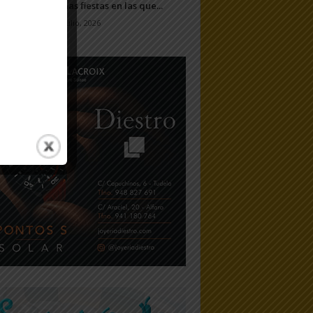
unas fiestas en las que...
7 julio, 2026