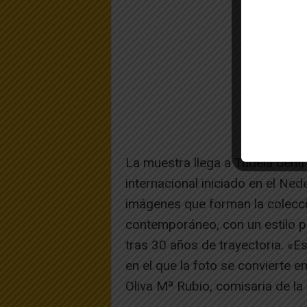
La muestra llega a Tudela dentr
internacional iniciado en el N
imágenes que forman la colecci
contemporáneo, con un estilo 
tras 30 años de trayectoria. «E
en el que la foto se convierte e
Oliva Mª Rubio, comisaria de la