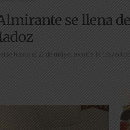
 universo de Chema Madoz
Almirante se llena d
Madoz
erse hasta el 21 de mayo, recorre la trayector