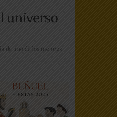
el universo
ia de uno de los mejores