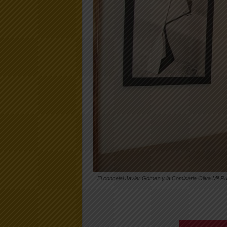
El concejal Javier Gómez y la Comisaria Oliva Mª Ru