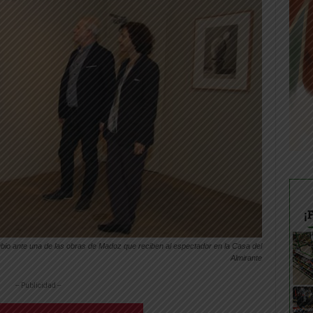
bio ante una de las obras de Madoz que reciben al espectador en la Casa del
Almirante
-- Publicidad --