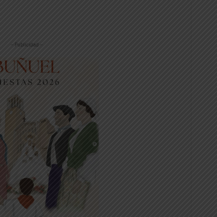
-- Publicidad --