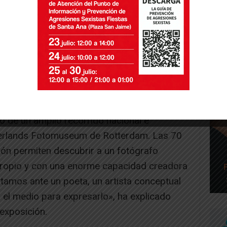
o de un amplio recorrido nacional e
ederlands Fotomuseum de Rotterdam. Las 70
ón permiten descubrir a un fotógrafo
propio y con una enorme capacidad creadora
stamos ante un poeta, un artista conceptual
n el medio para expresarlo», ha explicado
 exposición.