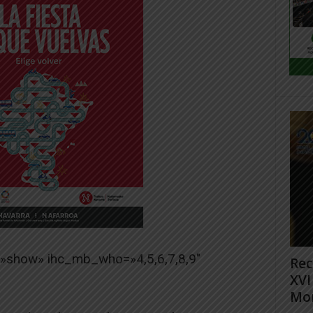
=»show» ihc_mb_who=»4,5,6,7,8,9″
Rec
XVI
Mon