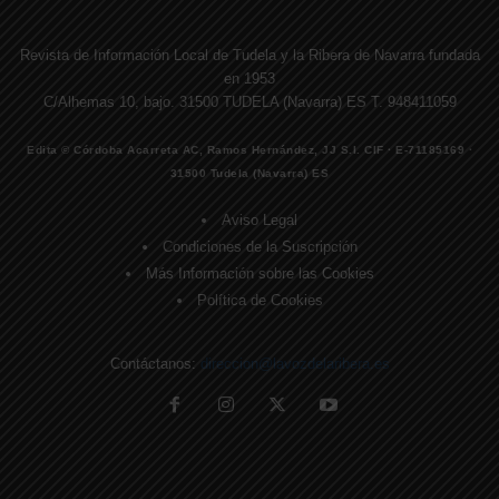
Revista de Información Local de Tudela y la Ribera de Navarra fundada
en 1953
C/Alhemas 10, bajo. 31500 TUDELA (Navarra) ES T. 948411059
Edita © Córdoba Acarreta AC, Ramos Hernández, JJ S.I. CIF · E-71185169 ·
31500 Tudela (Navarra) ES
Aviso Legal
Condiciones de la Suscripción
Más Información sobre las Cookies
Política de Cookies
Contáctanos:
direccion@lavozdelaribera.es