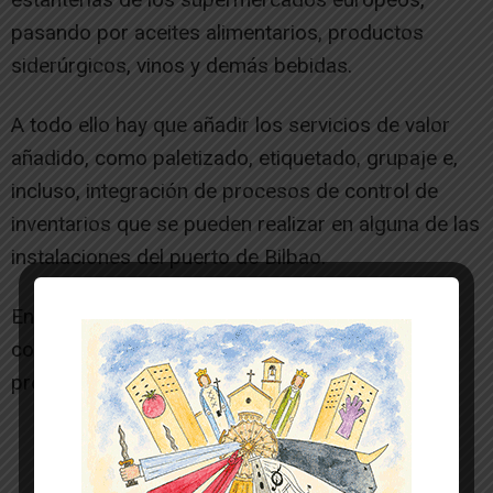
pasando por aceites alimentarios, productos
siderúrgicos, vinos y demás bebidas.
A todo ello hay que añadir los servicios de valor
añadido, como paletizado, etiquetado, grupaje e,
incluso, integración de procesos de control de
inventarios que se pueden realizar en alguna de las
instalaciones del puerto de Bilbao.
En resumen, todo tipo de servicios relacionados
con el comercio exterior para cualquier tipo de
producto y forma de distribución.
-- Publicidad --