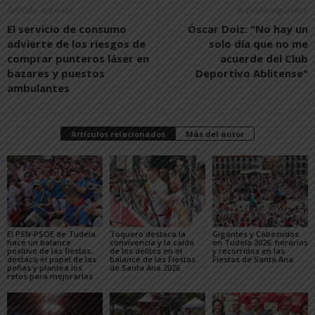
Artículo anterior
Artículo siguiente
El servicio de consumo
Óscar Doiz: "No hay un
advierte de los riesgos de
solo día que no me
comprar punteros láser en
acuerde del Club
bazares y puestos
Deportivo Ablitense"
ambulantes
Artículos relacionados
Más del autor
El PSN-PSOE de Tudela
Toquero destaca la
Gigantes y Cabezudos
hace un balance
convivencia y la caída
en Tudela 2026: horarios
positivo de las fiestas,
de los delitos en el
y recorridos en las
destaca el papel de las
balance de las Fiestas
Fiestas de Santa Ana
peñas y plantea los
de Santa Ana 2026
retos para mejorarlas