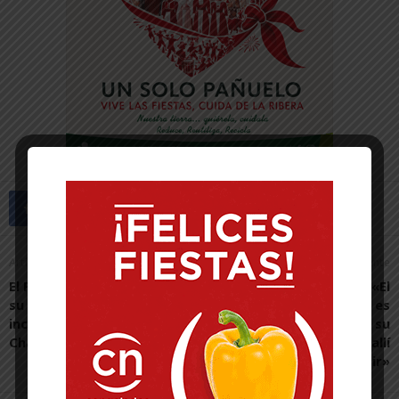
Artículo anterior
Artículo siguiente
El Ribera Navarra FS cierra
Alejandro Toquero: «El
su plantilla con la
mayor de los honores es
incorporación de Soufian
dirigir Tudela, ser su
Charraoui
alcalde y defenderla allí
donde tenga que ir»