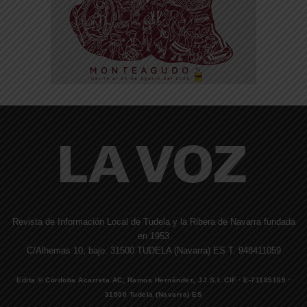
Revista de Información Local de Tudela y la Ribera de Navarra fundada
en 1953
C/Alhemas 10, bajo. 31500 TUDELA (Navarra) ES T. 948411059
Edita © Córdoba Acarreta AC, Ramos Hernández, JJ S.I. CIF · E-71185169 ·
31500 Tudela (Navarra) ES