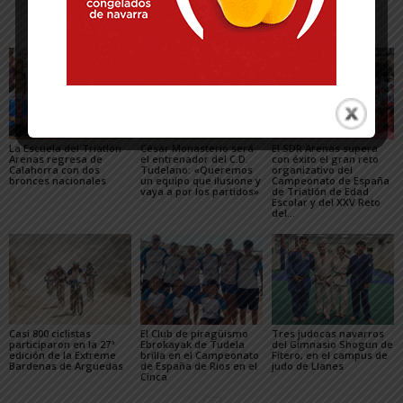
Artículos relacionados
Más del autor
La Escuela del Triatlón
César Monasterio será
El SDR Arenas supera
Arenas regresa de
el entrenador del C.D.
con éxito el gran reto
Calahorra con dos
Tudelano: «Queremos
organizativo del
bronces nacionales
un equipo que ilusione y
Campeonato de España
vaya a por los partidos»
de Triatlón de Edad
Escolar y del XXV Reto
del...
Casi 800 ciclistas
El Club de piragüismo
Tres judocas navarros
participaron en la 27ª
Ebrokayak de Tudela
del Gimnasio Shogun de
edición de la Extreme
brilla en el Campeonato
Fitero, en el campus de
Bardenas de Arguedas
de España de Ríos en el
judo de Llanes
Cinca