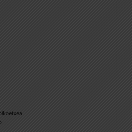
oikoetxea
o