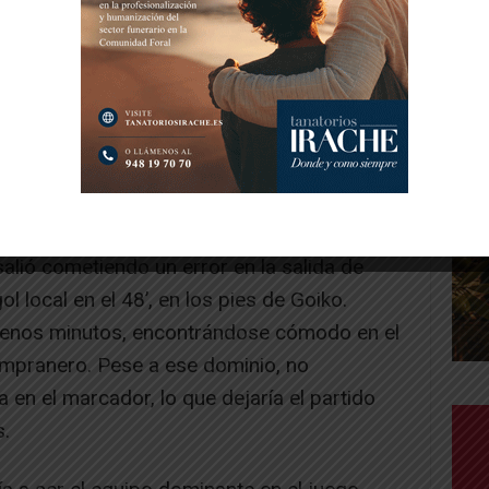
o de la primera mitad.
salió cometiendo un error en la salida de
l local en el 48’, en los pies de Goiko.
 buenos minutos, encontrándose cómodo en el
tempranero. Pese a ese dominio, no
a en el marcador, lo que dejaría el partido
s.