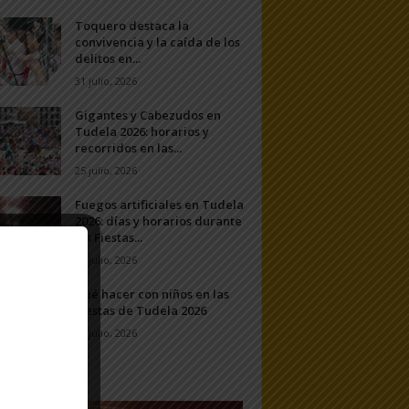
Toquero destaca la
convivencia y la caída de los
delitos en...
31 julio, 2026
Gigantes y Cabezudos en
Tudela 2026: horarios y
recorridos en las...
25 julio, 2026
Fuegos artificiales en Tudela
2026: días y horarios durante
las Fiestas...
24 julio, 2026
Qué hacer con niños en las
Fiestas de Tudela 2026
23 julio, 2026