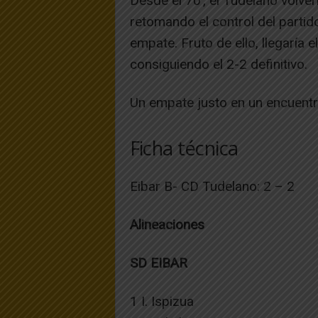
Desde el 70’, el Tudelano volver
retomando el control del partid
empate. Fruto de ello, llegaría e
consiguiendo el 2-2 definitivo.
Un empate justo en un encuentro
Ficha técnica
Eibar B- CD Tudelano: 2 – 2
Alineaciones
SD EIBAR
1 I. Ispizua