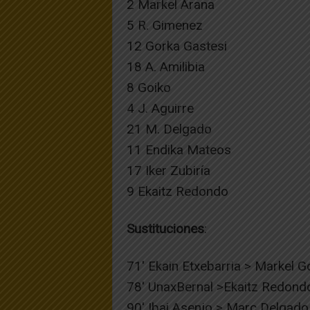
2 Markel Arana
5 R. Gimenez
12 Gorka Gastesi
18 A. Amilibia
8 Goiko
4 J. Aguirre
21 M. Delgado
11 Endika Mateos
17 Iker Zubiría
9 Ekaitz Redondo
Sustituciones
:
71′ Ekain Etxebarria > Markel G
78′ UnaxBernal >Ekaitz Redond
90′ Ibai Asenjo > Marc Delgado