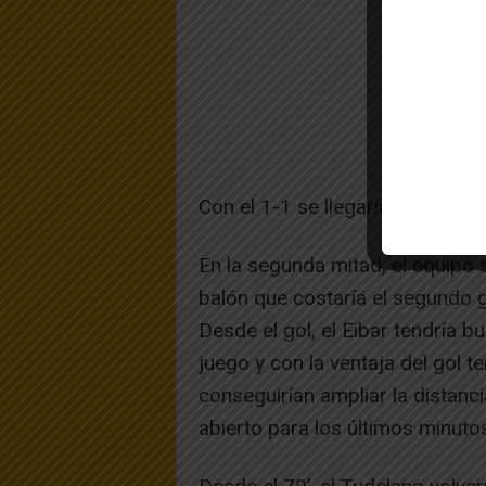
Con el 1-1 se llegaría al términ
En la segunda mitad, el equipo 
balón que costaría el segundo go
Desde el gol, el Eibar tendría
juego y con la ventaja del gol 
conseguirían ampliar la distanci
abierto para los últimos minuto