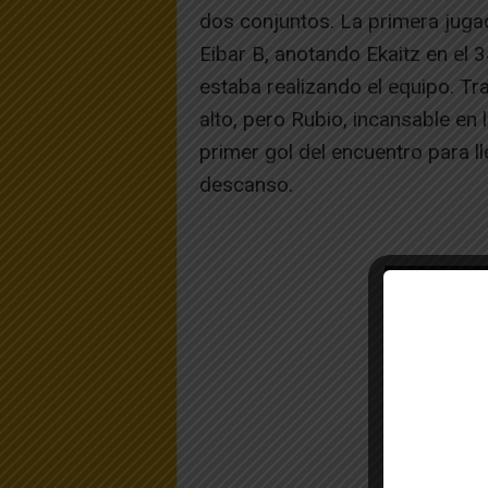
dos conjuntos. La primera jugad
Eibar B, anotando Ekaitz en el 3
estaba realizando el equipo. Tr
alto, pero Rubio, incansable en 
primer gol del encuentro para lle
descanso.