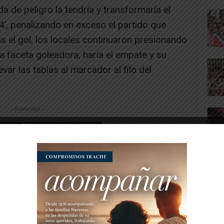
a de peligro la tendría y transformaría el
4’, penalizando en exceso el partido que
as el gol, los locales continuaron presionando
la faceta goleadora, haría el empate y su
var las tablas al marcador al filo del
-- Publicidad --