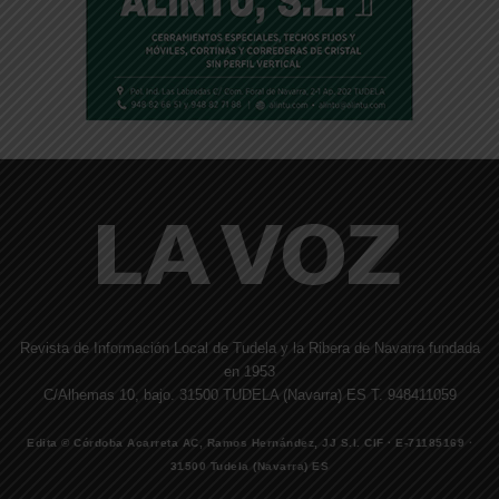
Revista de Información Local de Tudela y la Ribera de Navarra fundada
en 1953
C/Alhemas 10, bajo. 31500 TUDELA (Navarra) ES T. 948411059
Edita © Córdoba Acarreta AC, Ramos Hernández, JJ S.I. CIF · E-71185169 ·
31500 Tudela (Navarra) ES