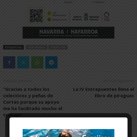
ETIQUETAS
SDR ARENAS
TRIATLÓN
Artículo anterior
Artículo siguiente
“Gracias a todos los
La IV Entrepuentes llena el
colectivos y peñas de
Ebro de piraguas
Cortes porque su apoyo
me ha facilitado mucho el
trabajo”
Artículos relacionados
Más del autor