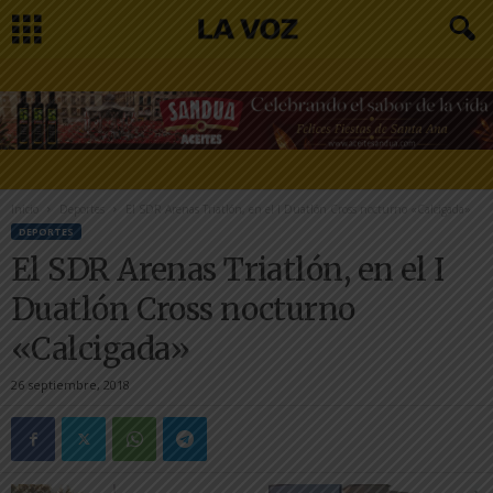
Inicio
Deportes
El SDR Arenas Triatlón, en el I Duatlón Cross nocturno «Calcigada»
DEPORTES
El SDR Arenas Triatlón, en el I
Duatlón Cross nocturno
«Calcigada»
26 septiembre, 2018