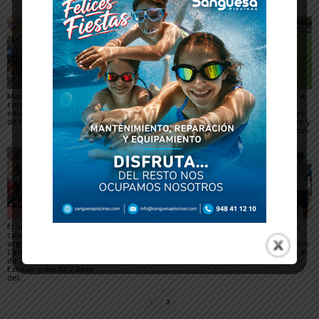
Murchante reúne a 505
La Escuela del Triatlón
César Monasterio será
corredores en la 30ª
Arenas regresa de
el entrenador del C.D.
edición del Cross Virgen
Calahorra con dos
Tudelano: «Queremos
de la Asunción
bronces nacionales
un equipo que ilusione y
vaya a por los partidos»
El SDR Arenas supera
Casi 800 ciclistas
El Club de piragüismo
con éxito el gran reto
participaron en la 27ª
Ebrokayak de Tudela
organizativo del
edición de la Extreme
brilla en el Campeonato
Campeonato de España
Bardenas de Arguedas
de España de Ríos en el
de Triatlón de Edad
Cinca
Escolar y del XXV Reto
del...