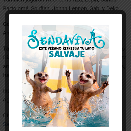
Bartolomé, Soufian, Jonhn Lennon, Gabi y Deko.
Goles
: 1-0 Pola (min. 9); 2-0 Pirata (min. 27); 2-1
Anás (min. 29).
Tarjetas
: Los colegiados Mayo López y Panadero
Díaz-Concha (comité Madrileño) mostraron tarjeta
amarilla al local Pirata y al visitante Anás. Además,
fue expulsado con dos amarillas Nico Rosa.
Incidencias
: Cerca de 600 espectadores en el
Agustín Mourís.[/ihc-hide-content]
Otras noticias de interés:
Santi Lorente aúna la historia y la fantasía en «El