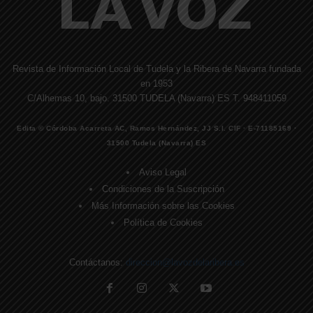
Revista de Información Local de Tudela y la Ribera de Navarra fundada
en 1953
C/Alhemas 10, bajo. 31500 TUDELA (Navarra) ES T. 948411059
Edita © Córdoba Acarreta AC, Ramos Hernández, JJ S.I. CIF · E-71185169 ·
31500 Tudela (Navarra) ES
Aviso Legal
Condiciones de la Suscripción
Más Información sobre las Cookies
Política de Cookies
Contáctanos:
direccion@lavozdelaribera.es