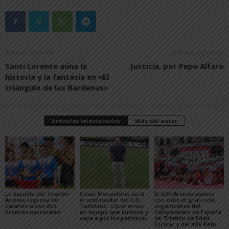
Artículo anterior
Artículo siguiente
Santi Lorente aúna la
Justicia, por Pepe Alfaro
historia y la fantasía en «El
triángulo de las Bardenas»
Artículos relacionados
Más del autor
La Escuela del Triatlón
César Monasterio será
El SDR Arenas supera
Arenas regresa de
el entrenador del C.D.
con éxito el gran reto
Calahorra con dos
Tudelano: «Queremos
organizativo del
bronces nacionales
un equipo que ilusione y
Campeonato de España
vaya a por los partidos»
de Triatlón de Edad
Escolar y del XXV Reto