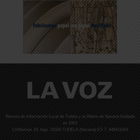
Revista de Información Local de Tudela y la Ribera de Navarra fundada
en 1953
C/Alhemas 10, bajo. 31500 TUDELA (Navarra) ES T. 948411059