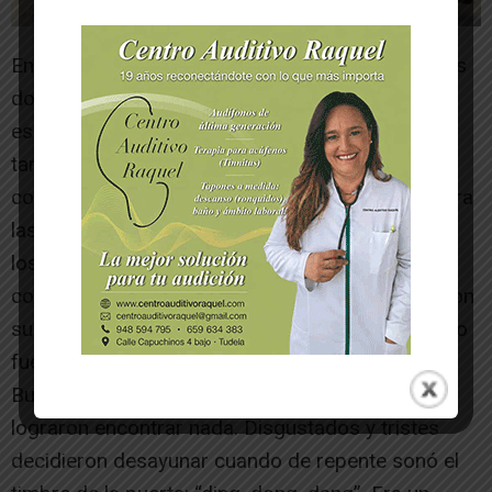
En un pequeño pueblo de un valle entre montañas
dos hermanos, Carmen y Javier, decidieron
escribir la carta a los Reyes Magos. Aunque esa
tarde de diciembre hacía viento y frío, salieron a
comprar papel, sobres y sellos. Faltaba poco para
las vacaciones de Navidad y entusiasmados por
los regalos no sabían que escribir. ¡Había tantas
cosas para elegir! Rellenaron tres hojas y enviaron
su carta a Oriente. Llegó el día de Reyes y cuando
fueron a por los regalos no había ninguno.
Buscaron por todos los lugares de la casa y no
lograron encontrar nada. Disgustados y tristes
decidieron desayunar cuando de repente sonó el