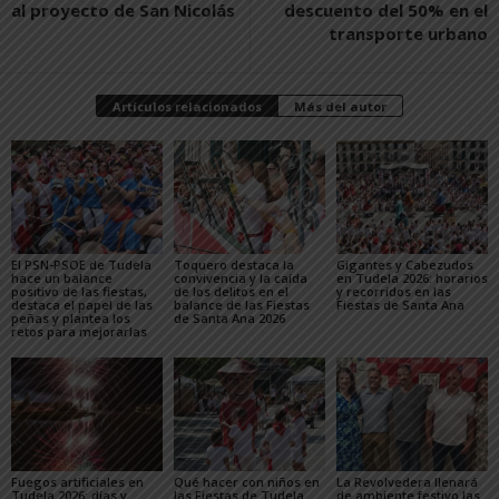
al proyecto de San Nicolás
descuento del 50% en el
transporte urbano
Artículos relacionados
Más del autor
El PSN-PSOE de Tudela
Toquero destaca la
Gigantes y Cabezudos
hace un balance
convivencia y la caída
en Tudela 2026: horarios
positivo de las fiestas,
de los delitos en el
y recorridos en las
destaca el papel de las
balance de las Fiestas
Fiestas de Santa Ana
peñas y plantea los
de Santa Ana 2026
retos para mejorarlas
Fuegos artificiales en
Qué hacer con niños en
La Revolvedera llenará
Tudela 2026: días y
las Fiestas de Tudela
de ambiente festivo las