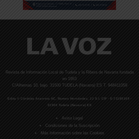
Revista de Información Local de Tudela y la Ribera de Navarra fundada
en 1953
C/Alhemas 10, bajo. 31500 TUDELA (Navarra) ES T. 948411059
Edita © Córdoba Acarreta AC, Ramos Hernández, JJ S.I. CIF · E-71185169 ·
31500 Tudela (Navarra) ES
Aviso Legal
Condiciones de la Suscripción
Más Información sobre las Cookies