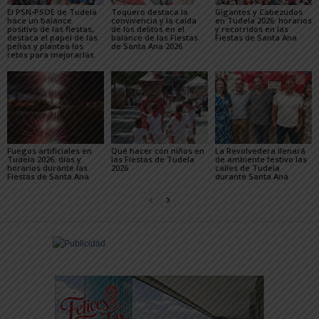
El PSN-PSOE de Tudela
Toquero destaca la
Gigantes y Cabezudos
hace un balance
convivencia y la caída
en Tudela 2026: horarios
positivo de las fiestas,
de los delitos en el
y recorridos en las
destaca el papel de las
balance de las Fiestas
Fiestas de Santa Ana
peñas y plantea los
de Santa Ana 2026
retos para mejorarlas
Fuegos artificiales en
Qué hacer con niños en
La Revolvedera llenará
Tudela 2026: días y
las Fiestas de Tudela
de ambiente festivo las
horarios durante las
2026
calles de Tudela
Fiestas de Santa Ana
durante Santa Ana