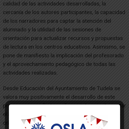
calidad de las actividades desarrolladas, la
cercanía de los autores participantes, la capacidad
de los narradores para captar la atención del
alumnado y la utilidad de las sesiones de
orientación para actualizar recursos y propuestas
de lectura en los centros educativos. Asimismo, se
pone de manifiesto la implicación del profesorado
y el aprovechamiento pedagógico de todas las
actividades realizadas.
Desde Educación del Ayuntamiento de Tudela se
valora muy positivamente el desarrollo de este
programa, que año tras año contribuye a despertar
el interés por la lectura, fomentar el pensamiento
crítico y acercar la literatura a niños, niñas y