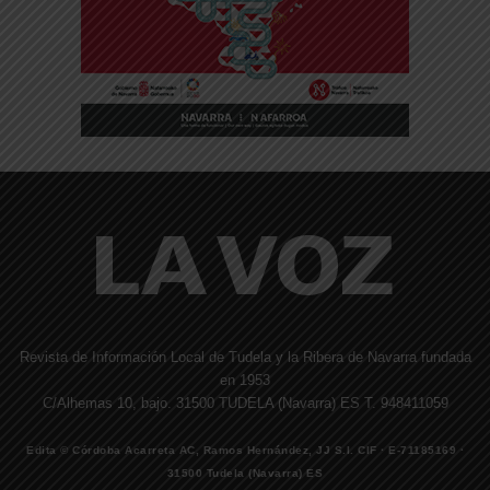
Revista de Información Local de Tudela y la Ribera de Navarra fundada
en 1953
C/Alhemas 10, bajo. 31500 TUDELA (Navarra) ES T. 948411059
Edita © Córdoba Acarreta AC, Ramos Hernández, JJ S.I. CIF · E-71185169 ·
31500 Tudela (Navarra) ES