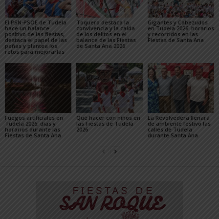
El PSN-PSOE de Tudela
Toquero destaca la
Gigantes y Cabezudos
hace un balance
convivencia y la caída
en Tudela 2026: horarios
positivo de las fiestas,
de los delitos en el
y recorridos en las
destaca el papel de las
balance de las Fiestas
Fiestas de Santa Ana
peñas y plantea los
de Santa Ana 2026
retos para mejorarlas
Fuegos artificiales en
Qué hacer con niños en
La Revolvedera llenará
Tudela 2026: días y
las Fiestas de Tudela
de ambiente festivo las
horarios durante las
2026
calles de Tudela
Fiestas de Santa Ana
durante Santa Ana