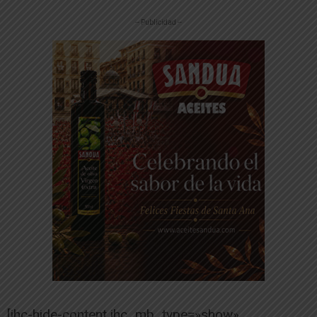
-- Publicidad --
[ihc-hide-content ihc_mb_type=»show»