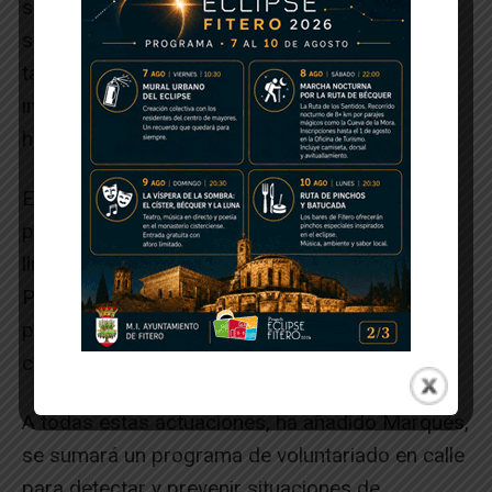
siempre con la coordinación de los servicios
sociales de base y con la implicación de ellos,
tanto en el proceso individualizado de
incorporación como en el día a día del centro»,
ha explicado Marqués.
El tercer programa hace referencia a los
protocolos de atención en olas de frío, calor o
lluvia para que, de manera coordinada con
Policía Municipal, se pueda derivar a aquellas
personas que se encuentren en la calle sin
cobijo.
A todas estas actuaciones, ha añadido Marqués,
se sumará un programa de voluntariado en calle
para detectar y prevenir situaciones de