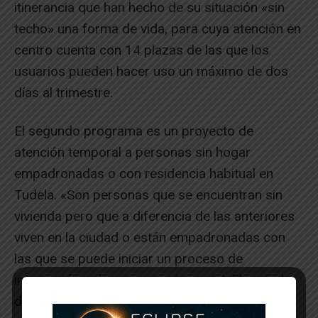
itinerancia que han hecho de su situación «sin
techo» una forma de vida, para cuya atención en
centro cuenta con 14 plazas de las que los
usuarios pueden hacer uso un máximo de dos
días al trimestre.
El segundo programa es un proyecto de
atención temporal a personas sin hogar
empadronadas o con residencia habitual en
Tudela. «Son personas que se encuentran sin
vivienda pero que a diferencia de las anteriores
viven en la ciudad o están empadronadas con
las que se puede iniciar un proceso de
integración y de cooperación social. El periodo
de estancia que se plantea es de tres meses