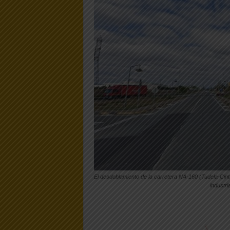
El desdoblamiento de la carretera NA-160 (Tudela-Cintru
industri