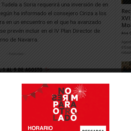
Tudela a Soria requerirá una inversión de en
Rec
egún ha informado el consejero Ciriza a los
XVI
era en un encuentro en el que ha avanzado
Mon
e prevén incluir en el IV Plan Director de
Ana 
erno de Navarra.
Agente
d’Esq
robad
-- Publicidad --