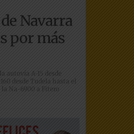
s de Navarra
as por más
la autovía A-15 desde
-160 desde Tudela hasta el
e la Na-6900 a Fitero