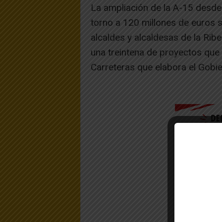
La ampliación de la A-15 desde 
torno a 120 millones de euros s
alcaldes y alcaldesas de la Rib
una treintena de proyectos que s
Carreteras que elabora el Gobi