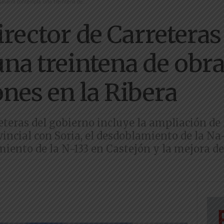
 Navarra contempla una treintena de...
irector de Carretera
na treintena de obr
nes en la Ribera
reteras del gobierno incluye la ampliación de 
vincial con Soria, el desdoblamiento de la Na
imiento de la N-133 en Castejón y la mejora d