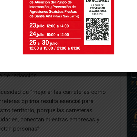
5 desde Tudela a Soria requerirá una
lones de euros y se trata de uno de los
 recoger el IV Plan Director de Carreteras
e de redacción.
ecesidad de “mejorar las carreteras como
rreteras óptima resulta esencial para
tro territorio, porque las carreteras
iudades, conectan nuestras empresas y
ectan personas”.