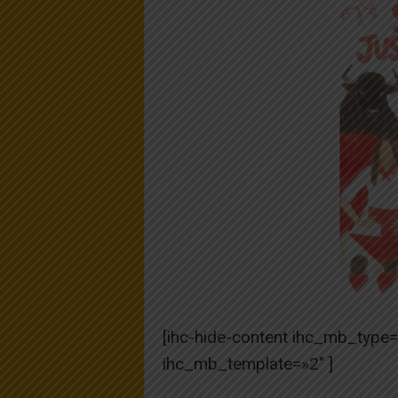
[ihc-hide-content ihc_mb_type
ihc_mb_template=»2″ ]