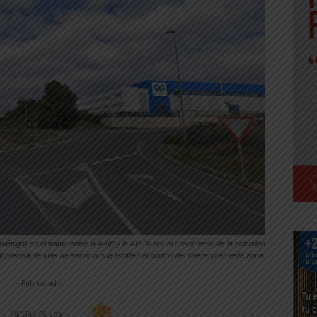
énigo) en el tramo entre la A-68 y la AP-68 por el crecimiento de la actividad
al precisa de vías de servicio que faciliten el control del itinerario en esta zona.
-- Publicidad --