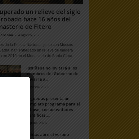
uperado un relieve del siglo
 robado hace 16 años del
asterio de Fitero
Córdoba
-
4 agosto, 2026
s de la Policía Nacional, junto con Mossos
uadra, han entregado un relieve de madera
o en 2010 en el Monasterio de Santa Clara...
Fustiñana no invitará a los
miembros del Gobierno de
Navarra a...
1 agosto, 2026
Arguedas presenta un
completo programa para el
eclipse, con actividades
científicas,...
20 julio, 2026
Ablitas abre el verano