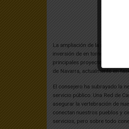
La ampliación de la autovía A-1
inversión de en torno a 120 mil
principales proyectos que prevé
de Navarra, actualmente en fas
El consejero ha subrayado la n
servicio público. Una Red de Ca
asegurar la vertebración de nues
conectan nuestros pueblos y c
servicios, pero sobre todo con