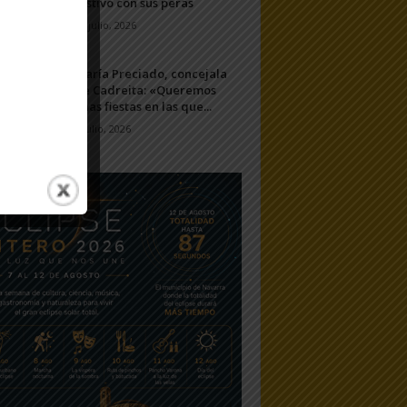
festivo con sus peras
11 julio, 2026
María Preciado, concejala
de Cadreita: «Queremos
unas fiestas en las que...
7 julio, 2026