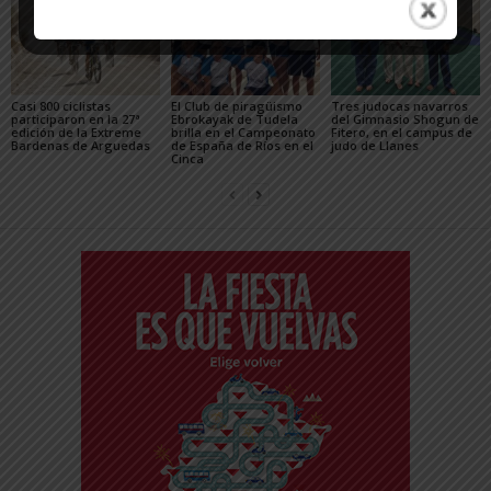
Casi 800 ciclistas
El Club de piragüismo
Tres judocas navarros
participaron en la 27ª
Ebrokayak de Tudela
del Gimnasio Shogun de
edición de la Extreme
brilla en el Campeonato
Fitero, en el campus de
Bardenas de Arguedas
de España de Ríos en el
judo de Llanes
Cinca