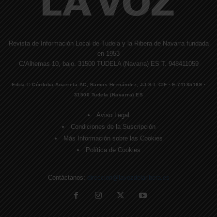
Revista de Información Local de Tudela y la Ribera de Navarra fundada
en 1953
C/Alhemas 10, bajo. 31500 TUDELA (Navarra) ES T. 948411059
Edita © Córdoba Acarreta AC, Ramos Hernández, JJ S.I. CIF · E-71185169 ·
31500 Tudela (Navarra) ES
Aviso Legal
Condiciones de la Suscripción
Más Información sobre las Cookies
Política de Cookies
Contáctanos:
direccion@lavozdelaribera.es