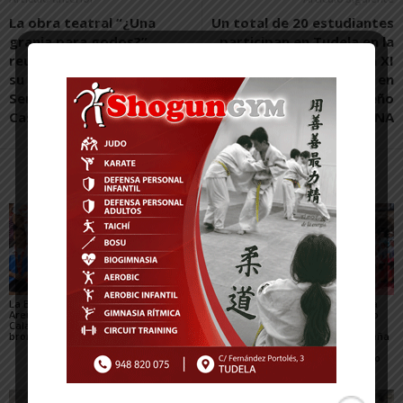
La obra teatral “¿Una
Un total de 20 estudiantes
granja para godos?”
participan en Tudela en la
reunió a 350 personas en
graduación de la XI
su estreno en la XIX
promoción del Grado en
Semana Romana de
Ingeniería en Diseño
Cascante
Mecánico de la UPNA
Artículos relacionados
Más del autor
La Escuela del Triatlón
César Monasterio será
El SDR Arenas supera
Arenas regresa de
el entrenador del C.D.
con éxito el gran reto
Calahorra con dos
Tudelano: «Queremos
organizativo del
bronces nacionales
un equipo que ilusione y
Campeonato de España
vaya a por los partidos»
de Triatlón de Edad
Escolar y del XXV Reto
del...