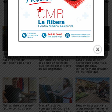
de la guerra en Ucrania
en el paseo del Prado
Artículos relacionados
Más del autor
Recuperado un relieve
Fustiñana no invitará a
Arguedas presenta un
del siglo XVI robado
los miembros del
completo programa
hace 16 años del
Gobierno de Navarra a
para el eclipse, con
Monasterio de Fitero
los actos oficiales de
actividades científicas,
sus fiestas por el cierre
visitas guiadas,
de las Urgencias
concierto y observación
de las Perseidas
Ablitas abre el verano
María Preciado,
Sendaviva presenta la
festivo con sus peras
concejala de Cadreita:
programación especial
«Queremos unas fiestas
del eclipse total de Sol