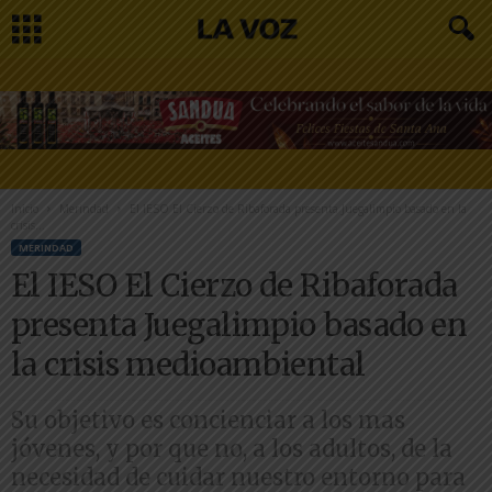
Inicio
Merindad
El IESO El Cierzo de Ribaforada presenta Juegalimpio basado en la
crisis...
MERINDAD
El IESO El Cierzo de Ribaforada
presenta Juegalimpio basado en
la crisis medioambiental
Su objetivo es concienciar a los mas
jóvenes, y por que no, a los adultos, de la
necesidad de cuidar nuestro entorno para