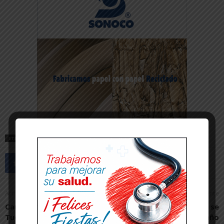
ETIQUETAS
IESO RIBAFORADA
Artículo anterior
Artículo siguiente
Carlos Taibo explicó en
Las ferias de fiestas se
Tudela su particular visión
instalarán por último año