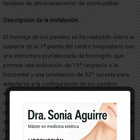
tanques de almacenamiento de combustible.
Descripción de la instalación
El montaje de los paneles se ha realizado sobre la
cubierta de la 1ª planta del centro hospitalario con
una estructura prefabricada de hormigón, que
permite una inclinación de 15º respecto a la
horizontal y una orientación de 32º sureste para
adaptarse a la configuración de los pasillos
existentes en la terraza. Analizados los datos
climáticos, se ha calculado que es posible generar
unos 95.040KWh, lo que supondrá un 2´37% de la
energía consumida a lo largo de ese período en el
hospital de la Ribera navarra. Al apoyar los