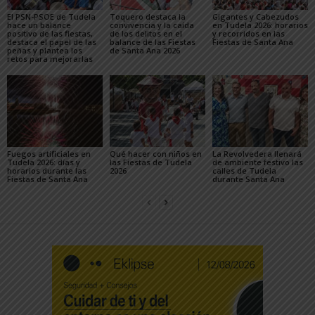
El PSN-PSOE de Tudela
Toquero destaca la
Gigantes y Cabezudos
hace un balance
convivencia y la caída
en Tudela 2026: horarios
positivo de las fiestas,
de los delitos en el
y recorridos en las
destaca el papel de las
balance de las Fiestas
Fiestas de Santa Ana
peñas y plantea los
de Santa Ana 2026
retos para mejorarlas
Fuegos artificiales en
Qué hacer con niños en
La Revolvedera llenará
Tudela 2026: días y
las Fiestas de Tudela
de ambiente festivo las
horarios durante las
2026
calles de Tudela
Fiestas de Santa Ana
durante Santa Ana