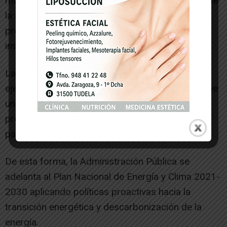
módulos directamente en la estructura, se permite
la ausencia de taladros sobre la cubierta y se
preserva, de esta manera, su capa de
impermeabilidad.
La instalación solar fotovoltaica, que ha sido
ejecutada a lo largo del mes de agosto, constituye
una primera fase a la que seguirán otras en los
próximos años incrementando el número de
paneles solares en el HRS.
De esta forma, la Administración Pública se
adelanta al Plan Nacional de Energía y Clima 2021-
2030 aplicando políticas proactivas hacia la
transición energética y descarbonización de la
energía.