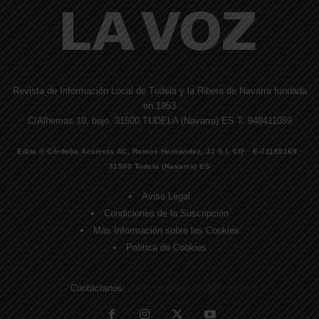
Revista de Información Local de Tudela y la Ribera de Navarra fundada
en 1953
C/Alhemas 10, bajo. 31500 TUDELA (Navarra) ES T. 948411059
Edita © Córdoba Acarreta AC, Ramos Hernández, JJ S.I. CIF · E-71185169 ·
31500 Tudela (Navarra) ES
Aviso Legal
Condiciones de la Suscripción
Más Información sobre las Cookies
Política de Cookies
Contáctanos:
direccion@lavozdelaribera.es