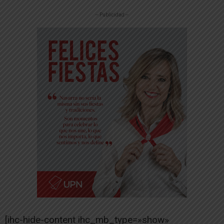
-- Publicidad --
[ihc-hide-content ihc_mb_type=»show»