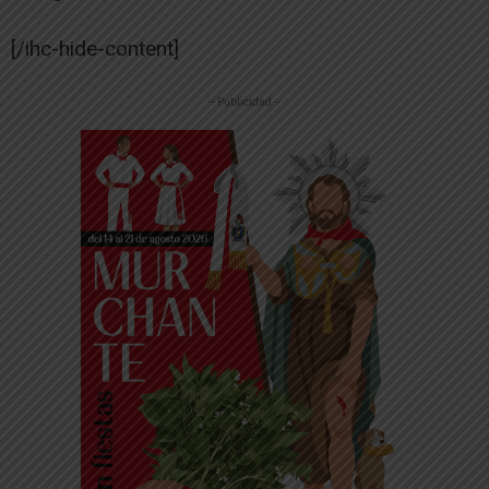
[/ihc-hide-content]
-- Publicidad --