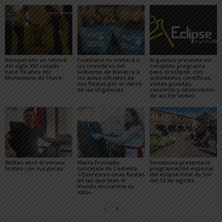
Recuperado un relieve
Fustiñana no invitará a
Arguedas presenta un
del siglo XVI robado
los miembros del
completo programa
hace 16 años del
Gobierno de Navarra a
para el eclipse, con
Monasterio de Fitero
los actos oficiales de
actividades científicas,
sus fiestas por el cierre
visitas guiadas,
de las Urgencias
concierto y observación
de las Perseidas
Ablitas abre el verano
María Preciado,
Sendaviva presenta la
festivo con sus peras
concejala de Cadreita:
programación especial
«Queremos unas fiestas
del eclipse total de Sol
en las que todo el
del 12 de agosto
mundo encuentre su
sitio»