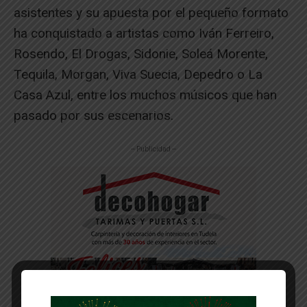
asistentes y su apuesta por el pequeño formato
ha conquistado a artistas como Iván Ferreiro,
Rosendo, El Drogas, Sidonie, Soleá Morente,
Tequila, Morgan, Viva Suecia, Depedro o La
Casa Azul, entre los muchos músicos que han
pasado por sus escenarios.
-- Publicidad --