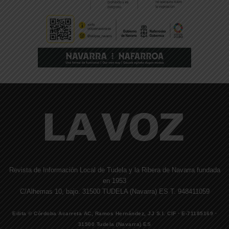
Revista de Información Local de Tudela y la Ribera de Navarra fundada
en 1953
C/Alhemas 10, bajo. 31500 TUDELA (Navarra) ES T. 948411059
Edita © Córdoba Acarreta AC, Ramos Hernández, JJ S.I. CIF · E-71185169 ·
31500 Tudela (Navarra) ES