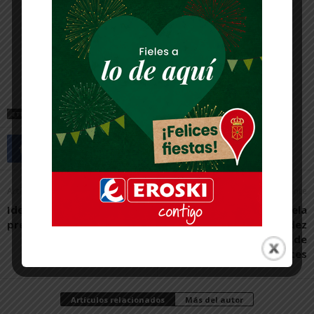
ETIQUETAS
CASCANTE
Artículo anterior
Artículo siguiente
Ideología frente
La Policía Local de Tudela
predicciones
avisa de una mayor rigidez
en el control de
viandantes
Artículos relacionados
Más del autor