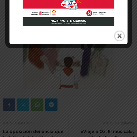
Artículo anterior
Artículo siguiente
La oposición denuncia que
«Viaje a Oz. El musical»,