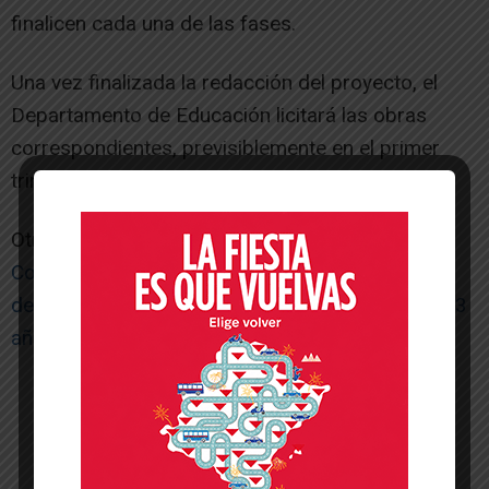
finalicen cada una de las fases.
Una vez finalizada la redacción del proyecto, el
Departamento de Educación licitará las obras
correspondientes, previsiblemente en el primer
trimestre de 2025.
Otras noticias de interés:
Contigo Tudela denuncia que la falta de iniciativa
de UPN deja a 20 familias sin plaza en el ciclo 0-3
años
-- Publicidad --