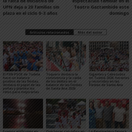
la falta de iniciativa de
espectáculo familiar en el
UPN deja a 20 familias sin
Teatro Gaztambide este
plaza en el ciclo 0-3 años
domingo
Artículos relacionados
Más del autor
El PSN-PSOE de Tudela
Toquero destaca la
Gigantes y Cabezudos
hace un balance
convivencia y la caída
en Tudela 2026: horarios
positivo de las fiestas,
de los delitos en el
y recorridos en las
destaca el papel de las
balance de las Fiestas
Fiestas de Santa Ana
peñas y plantea los
de Santa Ana 2026
retos para mejorarlas
Fuegos artificiales en
Qué hacer con niños en
La Revolvedera llenará