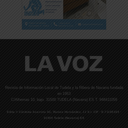
Revista de Información Local de Tudela y la Ribera de Navarra fundada
en 1953
C/Alhemas 10, bajo. 31500 TUDELA (Navarra) ES T. 948411059
Edita © Córdoba Acarreta AC, Ramos Hernández, JJ S.I. CIF · E-71185169 ·
31500 Tudela (Navarra) ES