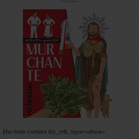
-- Publicidad --
[ihc-hide-content ihc_mb_type=»show»