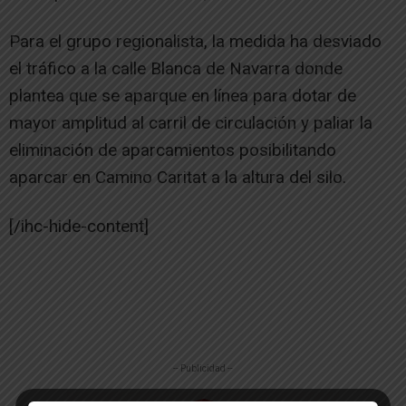
Para el grupo regionalista, la medida ha desviado
el tráfico a la calle Blanca de Navarra donde
plantea que se aparque en línea para dotar de
mayor amplitud al carril de circulación y paliar la
eliminación de aparcamientos posibilitando
aparcar en Camino Caritat a la altura del silo.
[/ihc-hide-content]
-- Publicidad --