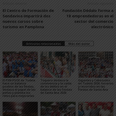
Artículo anterior
Artículo siguiente
El Centro de Formación de
Fundación Dédalo forma a
Sendaviva impartirá dos
18 emprendedoras en el
nuevos cursos sobre
sector del comercio
turismo en Pamplona
electrónico
Artículos relacionados
Más del autor
El PSN-PSOE de Tudela
Toquero destaca la
Gigantes y Cabezudos
hace un balance
convivencia y la caída
en Tudela 2026: horarios
positivo de las fiestas,
de los delitos en el
y recorridos en las
destaca el papel de las
balance de las Fiestas
Fiestas de Santa Ana
peñas y plantea los
de Santa Ana 2026
retos para mejorarlas