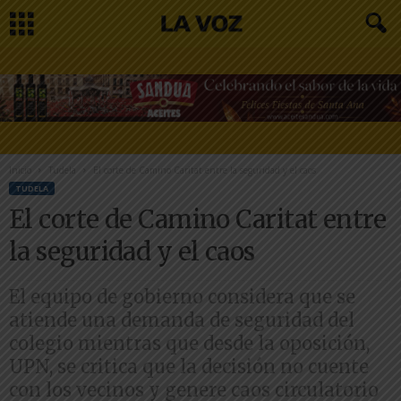
Inicio
Tudela
El corte de Camino Caritat entre la seguridad y el caos
TUDELA
El corte de Camino Caritat entre
la seguridad y el caos
El equipo de gobierno considera que se
atiende una demanda de seguridad del
colegio mientras que desde la oposición,
UPN, se critica que la decisión no cuente
con los vecinos y genere caos circulatorio