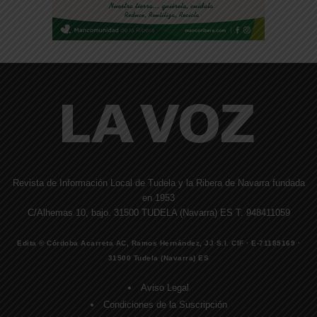
Revista de Información Local de Tudela y la Ribera de Navarra fundada
en 1953
C/Alhemas 10, bajo. 31500 TUDELA (Navarra) ES T. 948411059
Edita © Córdoba Acarreta AC, Ramos Hernández, JJ S.I. CIF · E-71185169 ·
31500 Tudela (Navarra) ES
Aviso Legal
Condiciones de la Suscripción