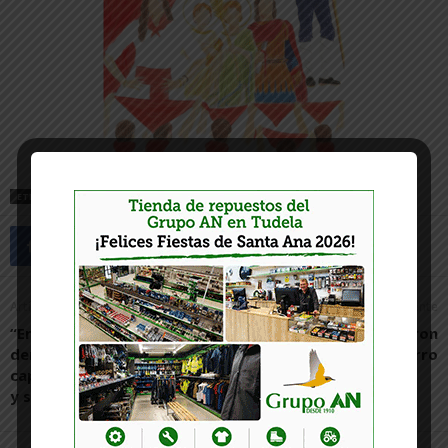
ETIQUETAS
POLICÍA MUNICIPAL
TRÁFICO
Artículo anterior
Artículo siguiente
“En estos años hemos
Magallón y Giner vivieron
demostrado que somos
un derbi a cara de perro
capaces de liderar Tudela
y su comarca”