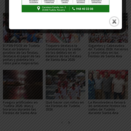
Artículos relacionados
Más del autor
El PSN-PSOE de Tudela
Toquero destaca la
Gigantes y Cabezudos
hace un balance
convivencia y la caída
en Tudela 2026: horarios
positivo de las fiestas,
de los delitos en el
y recorridos en las
destaca el papel de las
balance de las Fiestas
Fiestas de Santa Ana
peñas y plantea los
de Santa Ana 2026
retos para mejorarlas
Fuegos artificiales en
Qué hacer con niños en
La Revolvedera llenará
Tudela 2026: días y
las Fiestas de Tudela
de ambiente festivo las
horarios durante las
2026
calles de Tudela
Fiestas de Santa Ana
durante Santa Ana